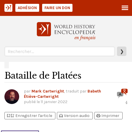
ADHÉSION
FAIRE UN DON
en français
❯
Bataille de Platées
par
Mark Cartwright
, traduit par
Babeth
Étiève-Cartwright
publié le
11 janvier 2022
4
bookmark_add
bookmark_added
headphones
print
Enregistrer l'article
Version audio
Imprimer