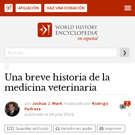
AFILIACIÓN
HAZ UNA DONACIÓN
en español
❯
Una breve historia de la
medicina veterinaria
por
Joshua J. Mark
, traducido por
Rodrigo
Pedraza
publicado el
26 julio 2023
7
bookmark_add
bookmark_added
headphones
print
Guardar artículo
Versión en audio
Imprimir