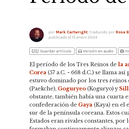
por
Mark Cartwright
, traducido por
Rosa 
publicado el
15 enero 2024
bookmark_add
bookmark_added
headphones
print
Guardar artículo
Versión en audio
I
El período de los Tres Reinos de
la 
Corea
(57 a.C. - 668 d.C.) se llama as
estuvo dominado por los tres reinos
(Paekche),
Goguryeo
(Koguryo) y
Sil
obstante, también había una cuarta en
confederación de
Gaya
(Kaya) en el
sur de la península coreana. Estos cu
Estados eran rivales constantes, por 