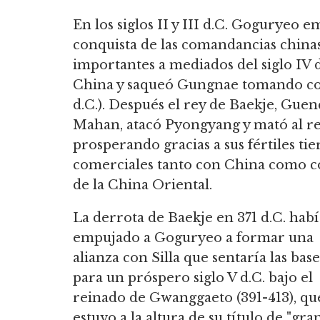
En los siglos II y III d.C. Goguryeo 
conquista de las comandancias chinas
importantes a mediados del siglo IV
China y saqueó Gungnae tomando com
d.C.). Después el rey de Baekje, Guen
Mahan, atacó Pyongyang y mató al re
prosperando gracias a sus fértiles tie
comerciales tanto con China como co
de la China Oriental.
La derrota de Baekje en 371 d.C. habí
empujado a Goguryeo a formar una
alianza con Silla que sentaría las base
para un próspero siglo V d.C. bajo el
reinado de Gwanggaeto (391-413), qu
estuvo a la altura de su título de "gra