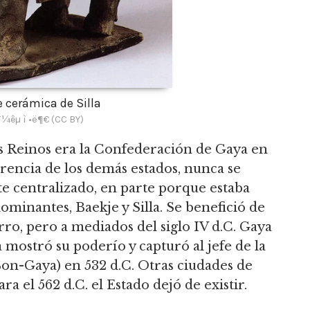
e cerámica de Silla
êµ­ ì •ë¶€ (CC BY)
es Reinos era la Confederación de Gaya en
erencia de los demás estados, nunca se
 centralizado, en parte porque estaba
ominantes, Baekje y Silla. Se benefició de
rro, pero a mediados del siglo IV d.C. Gaya
a mostró su poderío y capturó al jefe de la
n-Gaya) en 532 d.C. Otras ciudades de
 el 562 d.C. el Estado dejó de existir.