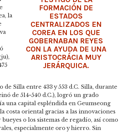
FORMACIÓN DE
e
ESTADOS
a, la
CENTRALIZADOS EN
e
COREA EN LOS QUE
eva
GOBERNABAN REYES
CON LA AYUDA DE UNA
uó
ARISTOCRÁCIA MUY
ju),
JERÁRQUICA.
475
de Silla entre 433 y 553 d.C. Silla, durante
inó de 514-540 d.C.), logró un grado
ía una capital espléndida en Geumseong
la costa oriental gracias a las innovaciones
 bueyes o los sistemas de regadío, así como
ales, especialmente oro y hierro. Sin