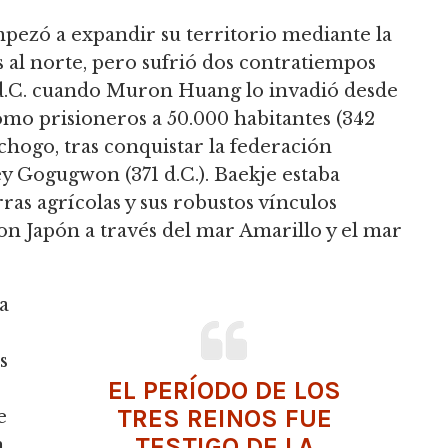
empezó a expandir su territorio mediante la
 al norte, pero sufrió dos contratiempos
 d.C. cuando Muron Huang lo invadió desde
o prisioneros a 50.000 habitantes (342
chogo, tras conquistar la federación
y Gogugwon (371 d.C.). Baekje estaba
rras agrícolas y sus robustos vínculos
n Japón a través del mar Amarillo y el mar
a
s
EL PERÍODO DE LOS
TRES REINOS FUE
e
TESTIGO DE LA
n