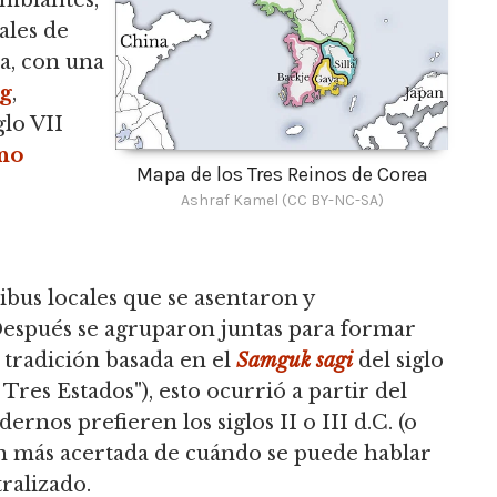
mbiantes,
ales de
la, con una
ng
,
glo VII
no
Mapa de los Tres Reinos de Corea
Ashraf Kamel (CC BY-NC-SA)
bus locales que se asentaron y
 Después se agruparon juntas para formar
 tradición basada en el
Samguk sagi
del siglo
Tres Estados"), esto ocurrió a partir del
dernos prefieren los siglos II o III d.C. (o
n más acertada de cuándo se puede hablar
ralizado.