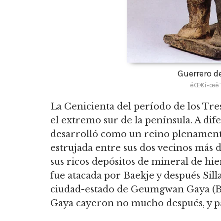
Guerrero d
ëŒ€í•œë¯¼
La Cenicienta del período de los Tr
el extremo sur de la península. A dif
desarrolló como un reino plenamente
estrujada entre sus dos vecinos más d
sus ricos depósitos de mineral de hie
fue atacada por Baekje y después Sill
ciudad-estado de Geumgwan Gaya (Bo
Gaya cayeron no mucho después, y para