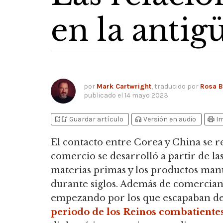
en la anti
por
Mark Cartwright
, traducido por
Rosa 
publicado el
14 mayo 2023
bookmark_add
bookmark_added
headphones
print
Guardar artículo
Versión en audio
I
El contacto entre Corea y China se 
comercio se desarrolló a partir de la
materias primas y los productos man
durante siglos. Además de comercian
empezando por los que escapaban de lo
periodo de los Reinos combatiente