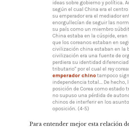
ideas sobre gobierno y política.
según el cual China era el centro
su emperador era el mediador entre
enorgullecían de seguir las norma
su país como un miembro súbdito 
China estaba en la cúspide, eran 
que los coreanos estaban en segu
civilización china estaban en la 
civilización era una fuente de or
perdiera su identidad diferenciad
tributario" por el cual el rey core
emperador chino
tampoco signi
independencia total... De hecho,
posición de Corea como estado t
no supuso una pérdida de autono
chinos de interferir en los asunt
oposición. (4-5)
Para entender mejor esta relación de 