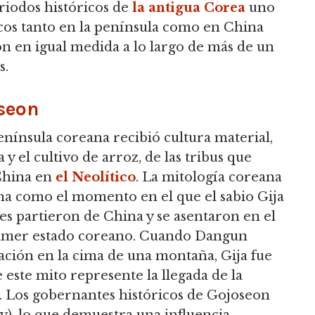
riodos históricos de
la antigua Corea
uno
ticos tanto en la península como en China
ión en igual medida a lo largo de más de un
s.
seon
nínsula coreana recibió cultura material,
y el cultivo de arroz, de las tribus que
China en
el Neolítico
. La mitología coreana
na como el momento en el que el sabio Gija
ores partieron de China y se asentaron en el
rimer estado coreano. Cuando Dangun
tación en la cima de una montaña, Gija fue
este mito represente la llegada de la
. Los gobernantes históricos de Gojoseon
ey), lo que demuestra una influencia