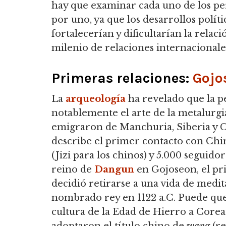
hay que examinar cada uno de los pe
por uno, ya que los desarrollos polí
fortalecerían y dificultarían la relac
milenio de relaciones internacionale
Primeras relaciones:
Gojo
La
arqueología
ha revelado que la pe
notablemente el arte de la metalurgia 
emigraron de Manchuria, Siberia y 
describe el primer contacto con Chi
(Jizi para los chinos) y 5.000 seguid
reino de
Dangun
en Gojoseon, el p
decidió retirarse a una vida de medi
nombrado rey en 1122 a.C. Puede que 
cultura de la Edad de Hierro a Corea
adoptaron el título chino de
wang
(r