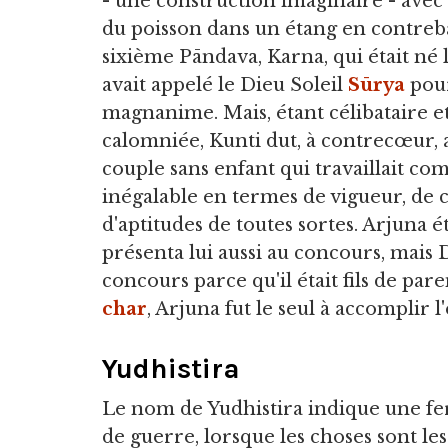
- une construction imaginaire - avec
du poisson dans un étang en contrebas
sixième Pāndava, Karna, qui était né lo
avait appelé le Dieu Soleil
Sūrya
pour
magnanime. Mais, étant célibataire et
calomniée, Kunti dut, à contrecœur, 
couple sans enfant qui travaillait co
inégalable en termes de vigueur, de c
d'aptitudes de toutes sortes. Arjuna ét
présenta lui aussi au concours, mais D
concours parce qu'il était fils de par
char
, Arjuna fut le seul à accomplir 
Yudhistira
Le nom de Yudhistira indique une fe
de guerre, lorsque les choses sont les pl