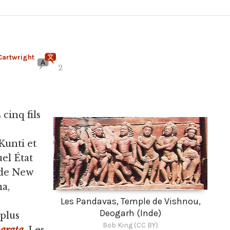
Cartwright
2
 cinq fils
Kunti et
uel État
 de New
ma,
Les Pandavas, Temple de Vishnou,
s
Deogarh (Inde)
plus
Bob King (CC BY)