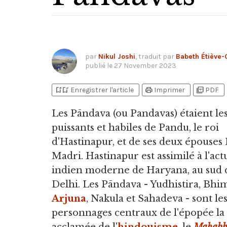
par
Nikul Joshi
, traduit par
Babeth Étiève-
publié le
27 November 2023
bookmark_add
bookmark_added
print
picture_as_pdf
Enregistrer l'article
Imprimer
PDF
Les Pāndava
(ou Pandavas) étaient les
puissants et habiles de Pandu, le roi
d'Hastinapur, et de ses deux épouses 
Madri. Hastinapur est assimilé à l'act
indien moderne de Haryana, au sud
Delhi. Les Pāndava - Yudhistira, Bhi
Arjuna
, Nakula et Sahadeva - sont le
personnages centraux de l'épopée la 