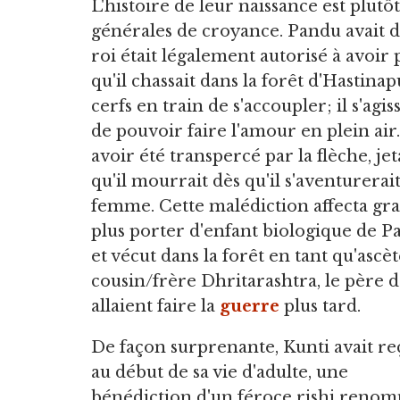
L'histoire de leur naissance est plutô
générales de croyance. Pandu avait d
roi était légalement autorisé à avoir 
qu'il chassait dans la forêt d'Hastin
cerfs en train de s'accoupler; il s'agi
de pouvoir faire l'amour en plein air
avoir été transpercé par la flèche, j
qu'il mourrait dès qu'il s'aventurerai
femme. Cette malédiction affecta gr
plus porter d'enfant biologique de 
et vécut dans la forêt en tant qu'ascè
cousin/frère Dhritarashtra, le père 
allaient faire la
guerre
plus tard.
De façon surprenante, Kunti avait re
au début de sa vie d'adulte, une
bénédiction d'un féroce rishi reno