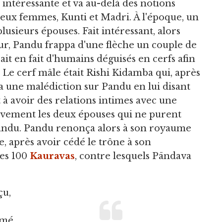
t intéressante et va au-delà des notions
eux femmes, Kunti et Madri. À l'époque, un
plusieurs épouses. Fait intéressant, alors
apur, Pandu frappa d'une flèche un couple de
ssait en fait d'humains déguisés en cerfs afin
. Le cerf mâle était Rishi Kidamba qui, après
eta une malédiction sur Pandu en lui disant
t à avoir des relations intimes avec une
avement les deux épouses qui ne purent
Pandu. Pandu renonça alors à son royaume
te, après avoir cédé le trône à son
des 100
Kauravas
, contre lesquels Pāndava
çu,
mmé,