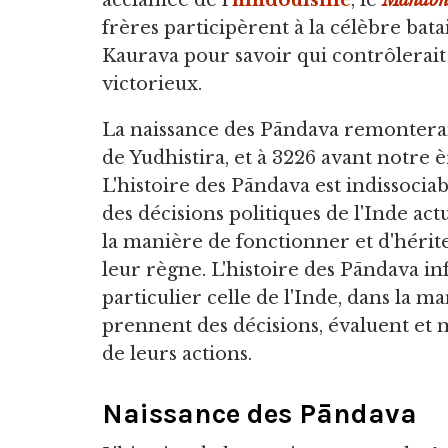
acclamée de l'
hindouisme
, le
Mahabh
frères participèrent à la célèbre bat
Kaurava pour savoir qui contrôlerait l
victorieux.
La naissance des Pāndava remonterait
de Yudhistira, et à 3226 avant notre 
L'histoire des Pāndava est indissociab
des décisions politiques de l'Inde actu
la manière de fonctionner et d'hérit
leur règne. L'histoire des Pāndava i
particulier celle de l'Inde, dans la
prennent des décisions, évaluent et
de leurs actions.
Naissance des Pāndava