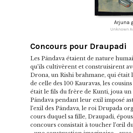
Arjuna 
Unknown Ar
Concours pour Draupadi
Les Pāndava étaient de nature humain
qu'ils cultivèrent et construisirent 
Drona, un Rishi brahmane, qui était l
de celle des 100 Kauravas, les cousi
était le fils du frère de Kunti, joua u
Pāndava pendant leur exil imposé as
l'exil des Pāndava, le roi Drupada o
cours duquel sa fille, Draupadi, épous
concours consistait à toucher l'œil du