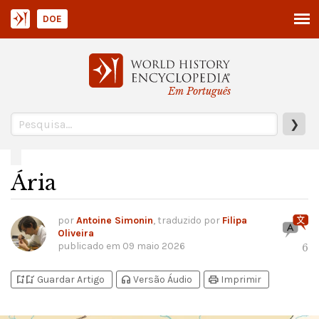
DOE
Em Português
❯
Ária
por
Antoine Simonin
, traduzido por
Filipa
Oliveira
publicado em
09 maio 2026
6
bookmark_add
bookmark_added
headphones
print
Guardar Artigo
Versão Áudio
Imprimir