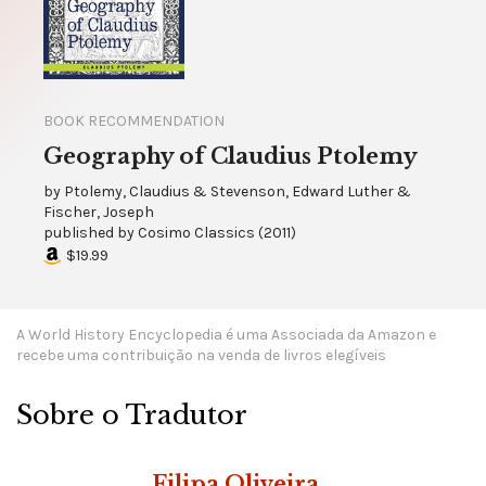
BOOK RECOMMENDATION
Geography of Claudius Ptolemy
by
Ptolemy, Claudius & Stevenson, Edward Luther &
Fischer, Joseph
published by
Cosimo Classics
(
2011
)
$19.99
A World History Encyclopedia é uma Associada da Amazon e
recebe uma contribuição na venda de livros elegíveis
Sobre o Tradutor
Filipa Oliveira