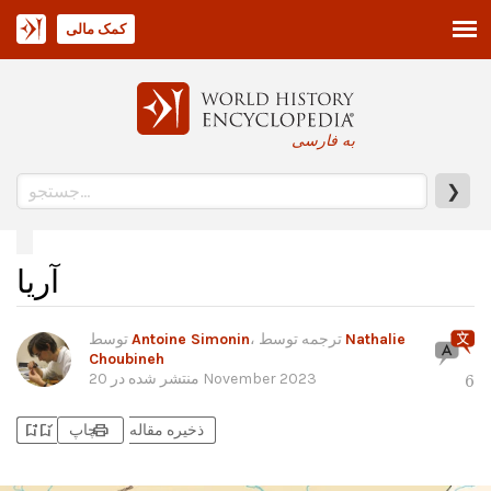
کمک مالی
به فارسی
❯
آریا
Nathalie
، ترجمه توسط
Antoine Simonin
توسط
Choubineh
20 November 2023
منتشر شده در
6
bookmark_add
bookmark_added
print
ذخیره مقاله
چاپ