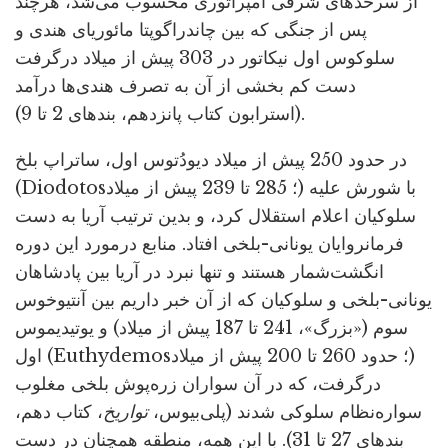
از سرحدهای شرقی امپراتوری محسوب می‌شد، هرچند
پس از جنگی که بین چاندراگوپتا مائوریای هندی و
سلوکوس اول نیکاتور در 303 پیش از میلاد درگرفت
دست کم بخشی از آن به تصرف هندی‌ها درآمد
(استرابون کتاب پانزدهم، بندهای 2 تا 9).
در حدود 250 پیش از میلاد دیودُتوس اول، ساتراپ بلخ
(Diodotos؛ 285 تا 239 پیش از میلاد) با شورش علیه
سلوکیان اعلام استقلال کرد، و بدین ترتیب آریا به دست
فرمانروایان یونانی-بلخی افتاد. منابع درمورد این دوره
انگشت‌شمار هستند و تنها نبرد در آریا بین پادشاهان
یونانی-بلخی و سلوکیان که از آن خبر داریم بین آنتیوخوس
سوم («بزرگ»، 241 تا 187 پیش از میلاد) و یوتیدیموس
اول (Euthydemos؛ حدود 260 تا 200 پیش از میلاد)
درگرفت، که در آن سواران زره‌پوش بلخی مغلوب
سواره‌نظام سلوکی شدند (پلی‌بیوس،
تواریخ
، کتاب دهم،
بندهای 27 تا 31). با این همه، منطقه همچنان در دست