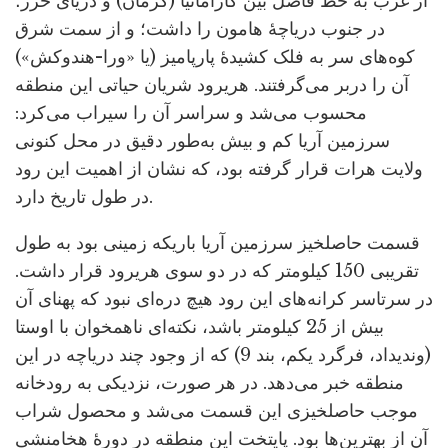
از غرب به خط فاصل بین کارامانیا (کرمان) و دریای خزر؛
در جنوب دریاچۀ هامون را داشت؛ و از سمت شرق
کوه‌های سر به فلک کشیدۀ پارپامیز (یا «ورا-هندوکش»)
آن را دربر می‌گرفتند. هریرود شریان حیاتی این منطقه
محسوب می‌شد و سراسر آن را سیراب می‌کرد:
سرزمین آریا کم و بیش به‌طور دقیق در محل کنونی
ولایت هرات قرار گرفته بود، که نشان از اهمیت این رود
در طول تاریخ دارد.
قسمت حاصلخیز سرزمین آریا باریکه زمینی بود به طول
تقریبی 150 کیلومتر که در دو سوی هریرود قرار داشت.
در سرتاسر کرانه‌های این رود هیچ دره‌ای نبود که پهنای آن
بیش از 25 کیلومتر باشد، نکته‌ای ناهمخوان با اوستا
(وندیداد، فرگرد یکم، بند 9) که از وجود چند دریاچه در این
منطقه خبر می‌دهد. در هر صورت، نزدیکی به رودخانه
موجب حاصلخیزی این قسمت می‌شد و محصول شراب
آن از بهترین‌ها بود. پایتخت این منطقه در دورۀ هخامنشی