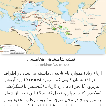
نقشه شاهنشاهی هخامنشی
Fabienkhan (CC BY-SA)
آریا (آریانا) همواره نام ناحیه‌ای دانسته می‌شده در اطراف
رود آریوس (Areios) در افعانستان کنونی که امروزه
هریرود (یا تجن) نام دارد (آریان،
آناباسیس
یا
لشگرکشی
اسکندر
، کتاب چهارم، فصل 6، بند 6). این ناحیه از شمال
به مرو و بلخ در محل سرچشمۀ رود مرغاب محدود بود و