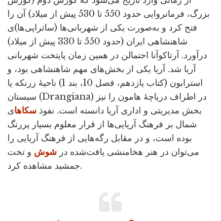
از زمانی وارد تاریخ می‌شود که کورش دوم (کورش
بزرگ، فرمانروایی حدود 550 تا 530 پیش از میلاد) آن را
فتح کرد و به‌صورت یکی از شهربانی‌ها (ساتراپی‌ها)ی
شاهنشاهی ایران (حدود 550 تا 330 پیش از میلاد)
درآورد. آرتاکوآنا احتمالن در همین زمان پایتخت شهربانی
آریا شد. آریا یکی از بخش‌های مهم شاهنشاهی بود، و
استرابون (کتاب یازدهم، فصل 10، بند 1) ناحیۀ زرنکه یا
سیستان (Drangiana) در اطراف دریاچۀ هامون را نیز
بخش مدیریتی و اداری آریا دانسته است. نفوذ
سکاها
ی
شمال بر فرهنگ آریایی‌ها از قرار معلوم بسیار پررنگ
بوده است، و در مقابل رگه‌هایی از فرهنگ آریایی را
می‌توان در هنر هخامنشی یافت‌شده در
شوش
و تخت
جمشید مشاهده کرد.