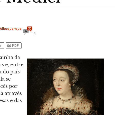
 Albuquerque
6
picture_as_pdf
r
PDF
rainha da
as e, entre
a do país
Ela se
ncês por
a através
esas e das