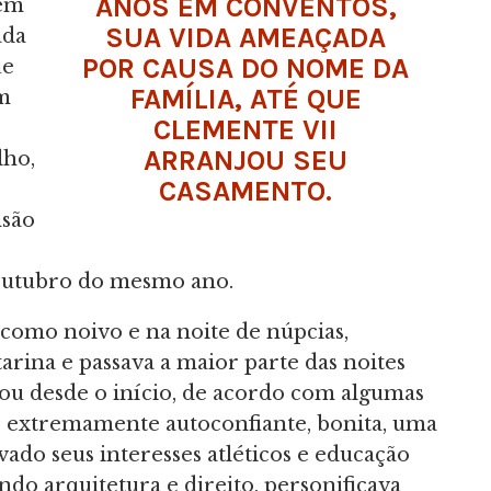
ANOS EM CONVENTOS,
 em
SUA VIDA AMEAÇADA
ada
POR CAUSA DO NOME DA
ue
FAMÍLIA, ATÉ QUE
m
CLEMENTE VII
ARRANJOU SEU
lho,
CASAMENTO.
nsão
outubro do mesmo ano.
como noivo e na noite de núpcias,
rina e passava a maior parte das noites
ou desde o início, de acordo com algumas
a, extremamente autoconfiante, bonita, uma
ivado seus interesses atléticos e educação
do arquitetura e direito, personificava