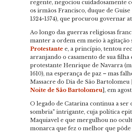
regente, negociou cuidadosamente c
os irmãos Francisco, duque de Guise (
1524-1574), que procurou governar atr
Ao longo das guerras religiosas france
manter a ordem em meio à agitação so
Protestante
e, a princípio, tentou re
arranjando o casamento de sua filha
protestante Henrique de Navarra (mai
1610), na esperança de paz – mas fal
Massacre do Dia de São Bartolome
Noite de São Bartolomeu
], em agost
O legado de Catarina continua a ser 
sombria" intrigante, cuja política epi
Maquiavel e que mergulhou no ocult
monarca que fez o melhor que pôde 