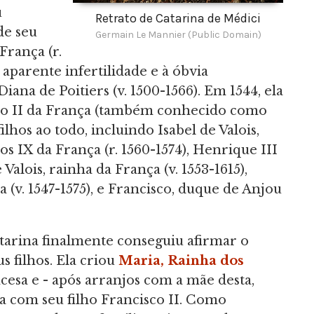
u
Retrato de Catarina de Médici
de seu
Germain Le Mannier (Public Domain)
França (r.
 aparente infertilidade e à óbvia
ana de Poitiers (v. 1500-1566). Em 1544, ela
isco II da França (também conhecido como
filhos ao todo, incluindo Isabel de Valois,
os IX da França (r. 1560-1574), Henrique III
Valois, rainha da França (v. 1553-1615),
(v. 1547-1575), e Francisco, duque de Anjou
arina finalmente conseguiu afirmar o
s filhos. Ela criou
Maria, Rainha dos
ncesa e - após arranjos com a mãe desta,
u-a com seu filho Francisco II. Como