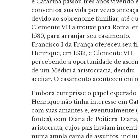
e Catarina passou três anos vivendo
conventos, sua vida por vezes ameaç
devido ao sobrenome familiar, até q
Clemente VII a trouxe para Roma, e
1530, para arranjar seu casamento.
Francisco I da França ofereceu seu fi
Henrique, em 1533, e Clemente VII,
percebendo a oportunidade de asce
de um Médici à aristocracia, decidiu
aceitar. O casamento aconteceu em 
Embora cumprisse o papel esperado 
Henrique não tinha interesse em Cata
com suas amantes e, eventualmente (
fontes), com Diana de Poitiers. Dian
aristocrata, cujos pais haviam incent
numa ampla gama de assuntos, incluin