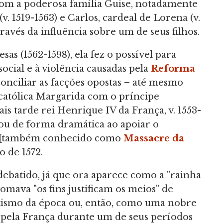
om a poderosa família Guise, notadamente
v. 1519-1563) e Carlos, cardeal de Lorena (v.
avés da influência sobre um de seus filhos.
sas (1562-1598), ela fez o possível para
cial e à violência causadas pela
Reforma
conciliar as facções opostas – até mesmo
 católica Margarida com o príncipe
s tarde rei Henrique IV da França, v. 1553-
hou de forma dramática ao apoiar o
u [também conhecido como
Massacre da
o de 1572.
debatido, já que ora aparece como a "rainha
tomava "os fins justificam os meios" de
ismo da época ou, então, como uma nobre
pela França durante um de seus períodos