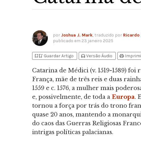
por
Joshua J. Mark
, traduzido por
Ricardo
publicado em
23 janeiro 2025
bookmark_add
bookmark_added
headphones
print
Guardar Artigo
Versão Áudio
Imprimi
Catarina de Médici (v. 1519-1589) foi 
França, mãe de três reis e duas rainh
1559 e c. 1576, a mulher mais poderos
e, possivelmente, de toda a
Europa
. 
tornou a força por trás do trono fra
quase 20 anos, mantendo a monarqui
do caos das Guerras Religiosas Franc
intrigas políticas palacianas.