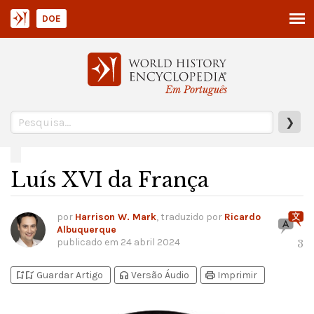
DOE
Em Português
❯
Luís XVI da França
por
Harrison W. Mark
, traduzido por
Ricardo
Albuquerque
publicado em
24 abril 2024
3
bookmark_add
bookmark_added
headphones
print
Guardar Artigo
Versão Áudio
Imprimir