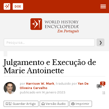
DOE
Em Português
❯
Julgamento e Execução de
Marie Antoinette
por
Harrison W. Mark
, traduzido por
Yan De
Oliveira Carvalho
publicado em
14 janeiro 2023
11
bookmark_add
bookmark_added
headphones
print
Guardar Artigo
Versão Áudio
Imprimir