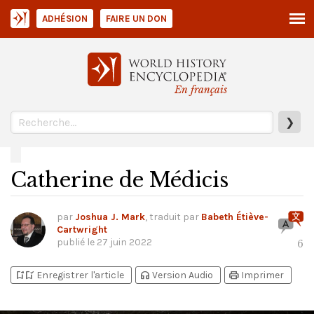
ADHÉSION
FAIRE UN DON
En français
❯
Catherine de Médicis
par
Joshua J. Mark
, traduit par
Babeth Étiève-
Cartwright
publié le
27 juin 2022
6
bookmark_add
bookmark_added
headphones
print
Enregistrer l'article
Version Audio
Imprimer