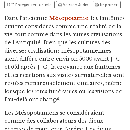
bookmark_add
bookmark_added
headphones
print
Enregistrer l'article
Version Audio
Imprimer
Dans l'ancienne
Mésopotamie
,
les fantômes
étaient considérés comme une réalité de la
vie, tout comme dans les autres civilisations
de l'Antiquité. Bien que les cultures des
diverses civilisations mésopotamiennes
aient différé entre environ 5000 avant J.-C.
et 651 après J.-C., la croyance aux fantômes
et les réactions aux visites surnaturelles sont
restées remarquablement similaires, même
lorsque les rites funéraires ou les visions de
l'au-delà ont changé.
Les Mésopotamiens se considéraient
comme des collaborateurs des dieux
chargés de maintenir l'ordre. Les dieux