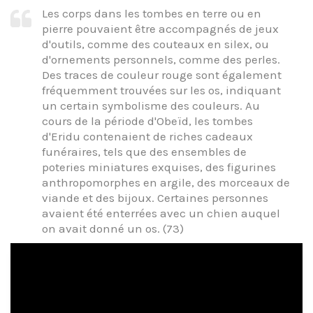
Les corps dans les tombes en terre ou en
pierre pouvaient être accompagnés de jeux
d'outils, comme des couteaux en silex, ou
d'ornements personnels, comme des perles.
Des traces de couleur rouge sont également
fréquemment trouvées sur les os, indiquant
un certain symbolisme des couleurs. Au
cours de la période d'Obeïd, les tombes
d'Eridu contenaient de riches cadeaux
funéraires, tels que des ensembles de
poteries miniatures exquises, des figurines
anthropomorphes en argile, des morceaux de
viande et des bijoux. Certaines personnes
avaient été enterrées avec un chien auquel
on avait donné un os. (73)