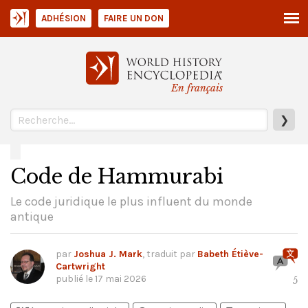
ADHÉSION
FAIRE UN DON
En français
❯
Code de Hammurabi
Le code juridique le plus influent du monde
antique
par
Joshua J. Mark
, traduit par
Babeth Étiève-
Cartwright
publié le
17 mai 2026
5