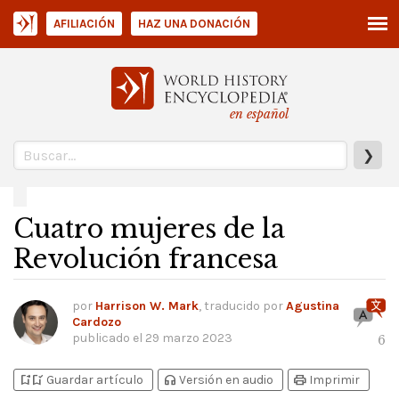
AFILIACIÓN
HAZ UNA DONACIÓN
en español
❯
Cuatro mujeres de la
Revolución francesa
por
Harrison W. Mark
, traducido por
Agustina
Cardozo
publicado el
29 marzo 2023
6
bookmark_add
bookmark_added
headphones
print
Guardar artículo
Versión en audio
Imprimir