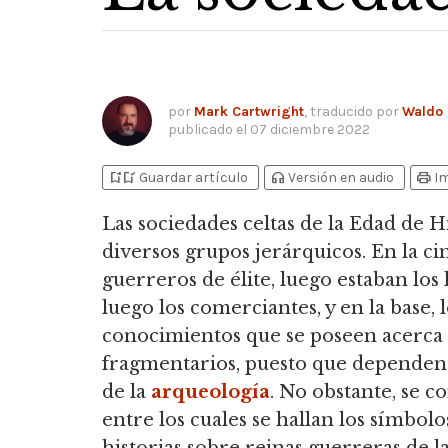
por
Mark Cartwright
, traducido por
Waldo 
publicado el
07 diciembre 2022
bookmark_add
bookmark_added
headphones
print
Guardar artículo
Versión en audio
I
Las sociedades celtas de la Edad de
diversos grupos jerárquicos.
En la ci
guerreros de élite, luego estaban lo
luego los comerciantes, y en la base, l
conocimientos que se poseen acerca
fragmentarios, puesto que dependen d
de la
arqueología
. No obstante, se 
entre los cuales se hallan los símbolos