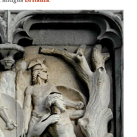
a antigua
Britania
.