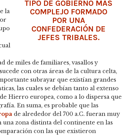
TIPO DE GOBIERNO MÁS
COMPLEJO FORMADO
e la
POR UNA
ñor
CONFEDERACIÓN DE
rupo
JEFES TRIBALES.
cual
d de miles de familiares, vasallos y
 sucede con otras áreas de la cultura celta,
 importante subrayar que existían grandes
ticas, las cuales se debían tanto al extenso
de Hierro europea, como a lo dispersa que
grafía. En suma, es probable que las
ropa
de alrededor del 700 a.C. fueran muy
n una zona distinta del continente en las
omparación con las que existieron