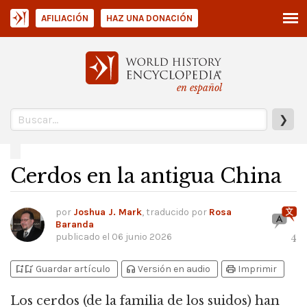
AFILIACIÓN
HAZ UNA DONACIÓN
en español
❯
Cerdos en la antigua China
por
Joshua J. Mark
, traducido por
Rosa
Baranda
publicado el
06 junio 2026
4
bookmark_add
bookmark_added
headphones
print
Guardar artículo
Versión en audio
Imprimir
Los cerdos (de la familia de los suidos) han