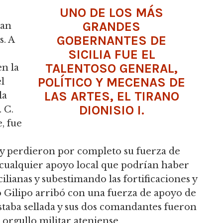
UNO DE LOS MÁS
GRANDES
ran
GOBERNANTES DE
s. A
SICILIA FUE EL
TALENTOSO GENERAL,
en la
POLÍTICO Y MECENAS DE
el
LAS ARTES, EL TIRANO
la
DIONISIO I.
. C.
, fue
 y perdieron por completo su fuerza de
 cualquier apoyo local que podrían haber
cilianas y subestimando las fortificaciones y
do Gilipo arribó con una fuerza de apoyo de
estaba sellada y sus dos comandantes fueron
orgullo militar ateniense.