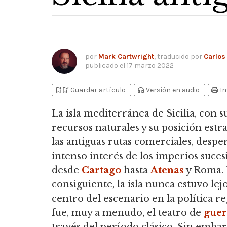
por
Mark Cartwright
, traducido por
Carlos
publicado el
17 marzo 2022
bookmark_add
bookmark_added
headphones
print
Guardar artículo
Versión en audio
I
La isla mediterránea de Sicilia,
con s
recursos naturales y su posición estr
las antiguas rutas comerciales, desper
intenso interés de los imperios suces
desde
Cartago
hasta
Atenas
y Roma.
consiguiente, la isla nunca estuvo lej
centro del escenario en la política re
fue, muy a menudo, el teatro de
guer