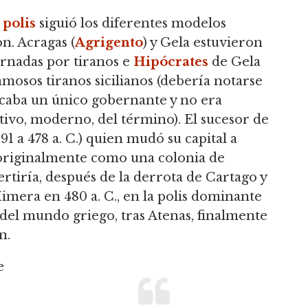
s
polis
siguió los diferentes modelos
n. Acragas (
Agrigento
) y Gela estuvieron
ernadas por tiranos e
Hipócrates
de Gela
amosos tiranos sicilianos (debería notarse
ficaba un único gobernante y no era
tivo, moderno, del término). El sucesor de
1 a 478 a. C.) quien mudó su capital a
a originalmente como una colonia de
ertiría, después de la derrota de Cartago y
 Himera en 480 a. C., en la polis dominante
 del mundo griego, tras Atenas, finalmente
n.
e