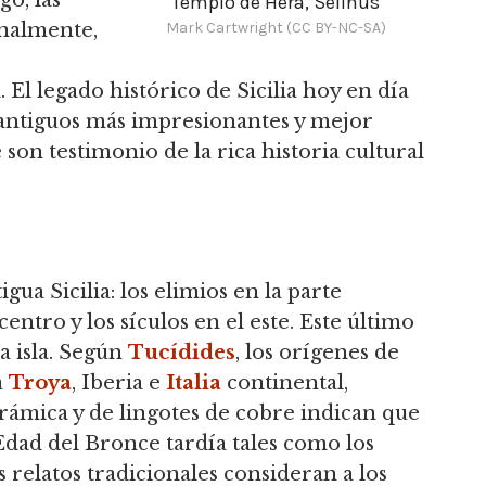
go, las
Templo de Hera, Selinus
Mark Cartwright (CC BY-NC-SA)
finalmente,
l legado histórico de Sicilia hoy en día
antiguos más impresionantes y mejor
on testimonio de la rica historia cultural
gua Sicilia: los elimios en la parte
 centro y los sículos en el este. Este último
a isla. Según
Tucídides
, los orígenes de
a
Troya
, Iberia e
Italia
continental,
rámica y de lingotes de cobre indican que
Edad del Bronce tardía tales como los
s relatos tradicionales consideran a los