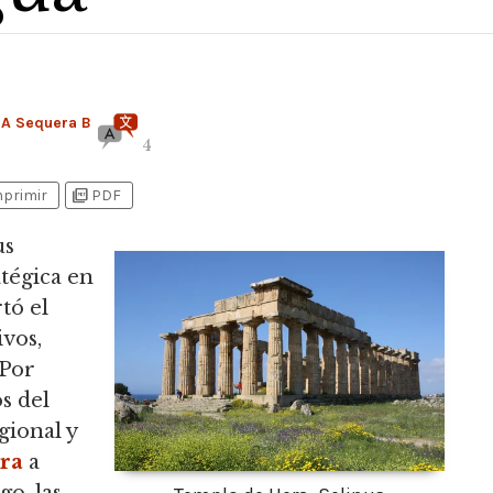
 A Sequera B
4
picture_as_pdf
mprimir
PDF
us
atégica en
tó el
ivos,
 Por
os del
gional y
ra
a