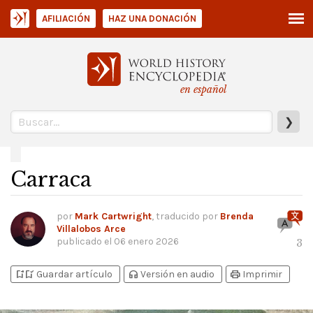
AFILIACIÓN
HAZ UNA DONACIÓN
en español
❯
Carraca
por
Mark Cartwright
, traducido por
Brenda
Villalobos Arce
publicado el
06 enero 2026
3
bookmark_add
bookmark_added
headphones
print
Guardar artículo
Versión en audio
Imprimir