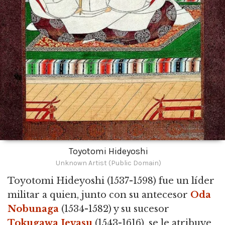
Toyotomi Hideyoshi
Unknown Artist (Public Domain)
Toyotomi Hideyoshi (1537-1598) fue un líder
militar a quien, junto con su antecesor
Oda
Nobunaga
(1534-1582) y su sucesor
Tokugawa Ieyasu
(1543-1616), se le atribuye