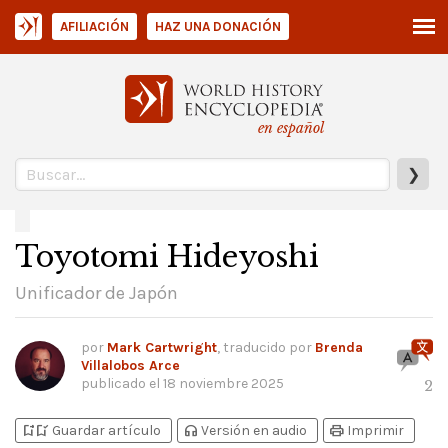
AFILIACIÓN
HAZ UNA DONACIÓN
en español
❯
Toyotomi Hideyoshi
Unificador de Japón
por
Mark Cartwright
, traducido por
Brenda
Villalobos Arce
publicado el
18 noviembre 2025
2
bookmark_add
bookmark_added
headphones
print
Guardar artículo
Versión en audio
Imprimir