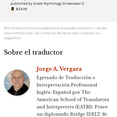
published by
Greek Mythology Streetwear
(
)
$24.99
World History Encyclopedia está asociada a Amazon y recibe
una comisión por las compras de libros que cumplan los
requisitos.
Sobre el traductor
Jorge A. Vergara
Egresado de Traducción e
Interpretación Profesional
Inglés–Español por The
American School of Translators
and Interpreters (EATRI). Posee
un diplomado Bridge IDELT de