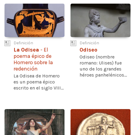
Definición
Definición
La Odisea
- El
Odiseo
poema épico de
Odiseo (nombre
Homero sobre la
romano: Ulises) fue
redención
uno de los grandes
héroes panhelénicos...
La Odisea de Homero
es un poema épico
escrito en el siglo VIII...