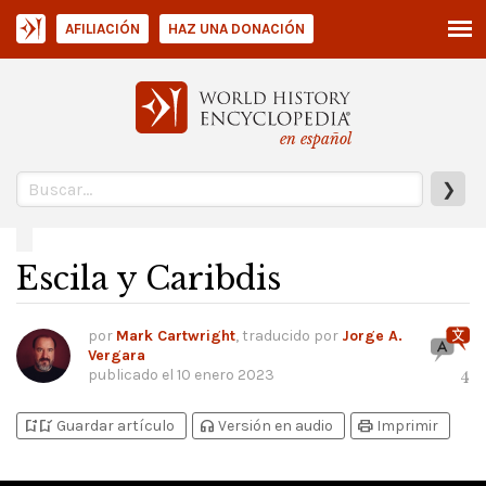
AFILIACIÓN
HAZ UNA DONACIÓN
en español
❯
Escila y Caribdis
por
Mark Cartwright
, traducido por
Jorge A.
Vergara
publicado el
10 enero 2023
4
bookmark_add
bookmark_added
headphones
print
Guardar artículo
Versión en audio
Imprimir