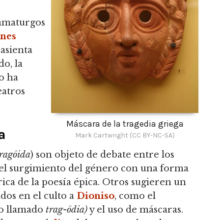
ramaturgos
anes
 asienta
o, la
o ha
eatros
Máscara de la tragedia griega
a
Mark Cartwright (CC BY-NC-SA)
ragōida
) son objeto de debate entre los
 el surgimiento del género con una forma
rica de la poesía épica. Otros sugieren un
ados en el culto a
Dioniso
, como el
nto llamado
trag-ōdia)
y el uso de máscaras.