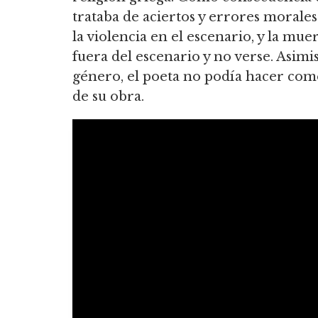
trataba de aciertos y errores morales 
la violencia en el escenario, y la mu
fuera del escenario y no verse. Asimi
género, el poeta no podía hacer come
de su obra.