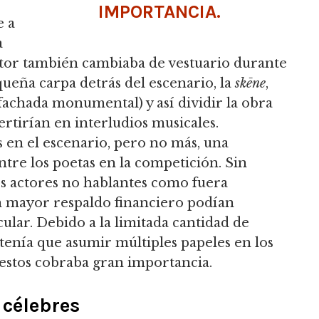
IMPORTANCIA.
e a
a
l actor también cambiaba de vestuario durante
queña carpa detrás del escenario, la
skēne
,
fachada monumental) y así dividir la obra
ertirían en interludios musicales.
s en el escenario, pero no más, una
ntre los poetas en la competición. Sin
s actores no hablantes como fuera
n mayor respaldo financiero podían
lar. Debido a la limitada cantidad de
 tenía que asumir múltiples papeles en los
 gestos cobraba gran importancia.
célebres