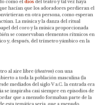
ido como el
dios
del teatro y tal vez haya
, que hacían que los adoradores perdieran el
convirtieran en otra persona, como esperan
ctúan. La música y la danza del ritual
papel del coro y la música proporcionada
mbién se conservaban elementos rítmicos en
ico y, después, del trímetro yámbico en la
o al aire libre (
theatron
) con una
bierto a toda la población masculina (la
sde mediados del siglo V a.C. la entrada era
a se inspiraba casi siempre en episodios de
cordar que a menudo formaban parte de la
de esta temática seria, que a menudo