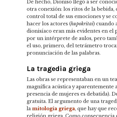
De hecho, Dioniso llegó a ser conoc
otra conexión: los ritos de la bebida
control total de sus emociones y se 
hacer los actores (
hupokritai
) cuando a
dionisíaco eran más evidentes en el 
por un intérprete de aulos, pero ta
el uso, primero, del tetrámetro troca
pronunciación de las palabras.
La tragedia griega
Las obras se representaban en un teatr
magnífica acústica y aparentemente a
presencia de mujeres es debatida). De
gratuita. El argumento de una tragedi
la
mitología griega
, que hay que re
religión griega. Como consecuencia 