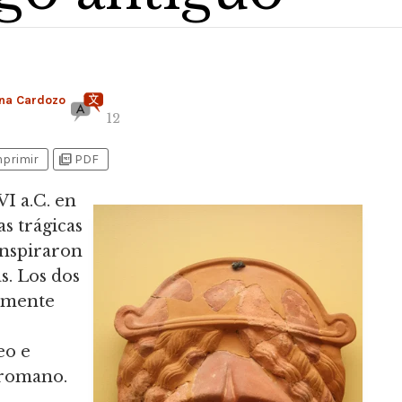
na Cardozo
12
picture_as_pdf
mprimir
PDF
VI a.C.
en
s trágicas
 inspiraron
s. Los dos
memente
eo e
y romano.