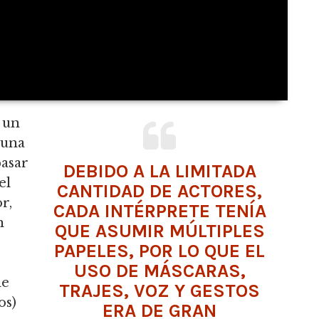
 un
 una
pasar
DEBIDO A LA LIMITADA
el
CANTIDAD DE ACTORES,
r,
CADA INTÉRPRETE TENÍA
n
QUE ASUMIR MÚLTIPLES
PAPELES, POR LO QUE EL
USO DE MÁSCARAS,
de
TRAJES, VOZ Y GESTOS
os)
ERA DE GRAN