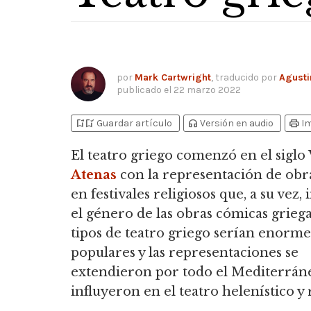
por
Mark Cartwright
, traducido por
Agusti
publicado el
22 marzo 2022
bookmark_add
bookmark_added
headphones
print
Guardar artículo
Versión en audio
I
El teatro griego comenzó en el siglo 
Atenas
con la representación de obra
en festivales religiosos que, a su vez,
el género de las obras cómicas griega
tipos de teatro griego serían enor
populares y las representaciones se
extendieron por todo el Mediterrán
influyeron en el teatro helenístico 