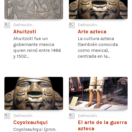
Definición
Definición
Ahuitzotl
Arte azteca
Ahuitzotl fue un
La cultura azteca
gobernante mexica
(también conocida
quien reinó entre 1486
como mexica),
y 1502...
centrada en la...
Definición
Definición
Coyolxauhqui
El arte de la guerra
azteca
Coyolxauhqui (pron.