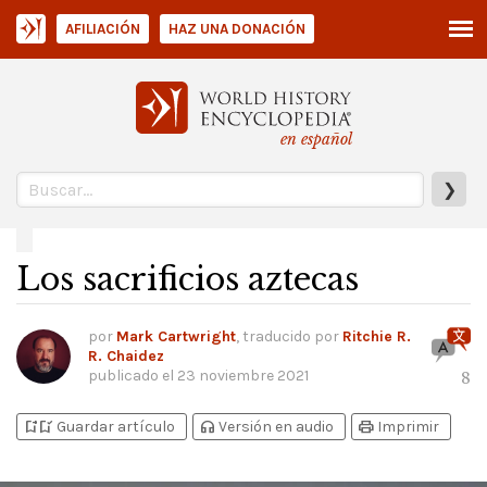
AFILIACIÓN
HAZ UNA DONACIÓN
en español
❯
Los sacrificios aztecas
por
Mark Cartwright
, traducido por
Ritchie R.
R. Chaidez
publicado el
23 noviembre 2021
8
bookmark_add
bookmark_added
headphones
print
Guardar artículo
Versión en audio
Imprimir