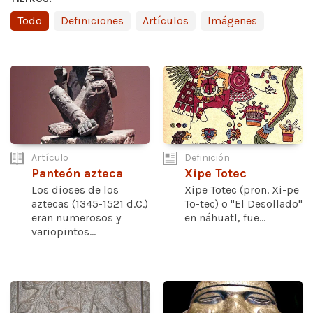
Todo
Definiciones
Artículos
Imágenes
Artículo
Definición
Panteón azteca
Xipe Totec
Los dioses de los
Xipe Totec (pron. Xi-pe
aztecas (1345-1521 d.C.)
To-tec) o "El Desollado"
eran numerosos y
en náhuatl, fue...
variopintos...