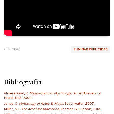
PUBLICIDAD
ELIMINAR PUBLICIDAD
Bibliografía
Almere Read, K.
Mesoamerican Mythology.
Oxford University
Press, USA, 2002.
Jones, D.
Mythology of Aztec & Maya.
Southwater, 2007.
Miller, M.E.
The Art of Mesoamerica.
Thames & Hudson, 2012.