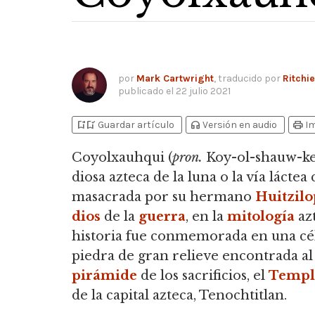
por
Mark Cartwright
, traducido por
Ritchie
publicado el
22 julio 2021
bookmark_add
bookmark_added
headphones
print
Guardar artículo
Versión en audio
I
Coyolxauhqui
(
pron.
Koy-ol-shauw-kee
diosa azteca de la luna o la vía láctea
masacrada por su hermano
Huitzilo
dios
de la
guerra
, en la
mitología
azt
historia fue conmemorada en una cé
piedra de gran relieve encontrada al 
pirámide
de los sacrificios, el
Templ
de la capital azteca, Tenochtitlan.