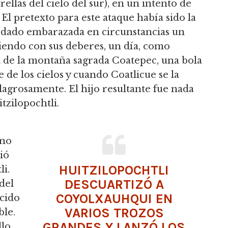
ellas del cielo del sur), en un intento de
. El pretexto para este ataque había sido la
uedado embarazada en circunstancias un
iendo con sus deberes, un día, como
a de la montaña sagrada Coatepec, una bola
e los cielos y cuando Coatlicue se la
agrosamente. El hijo resultante fue nada
zilopochtli.
uno
ió
HUITZILOPOCHTLI
li.
DESCUARTIZÓ A
del
COYOLXAUHQUI EN
cido
VARIOS TROZOS
le.
GRANDES Y LANZÓ LOS
llo