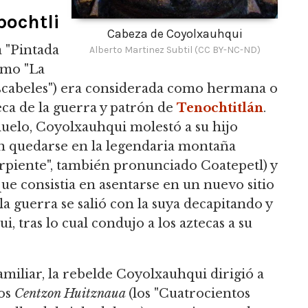
pochtli
Cabeza de Coyolxauhqui
 "Pintada
Alberto Martinez Subtil (CC BY-NC-ND)
omo "La
ascabeles") era considerada como hermana o
eca de la guerra y patrón de
Tenochtitlán
.
duelo, Coyolxauhqui molestó a su hijo
 en quedarse en la legendaria montaña
rpiente", también pronunciado Coatepetl) y
que consistia en asentarse en un nuevo sitio
 la guerra se salió con la suya decapitando y
 tras lo cual condujo a los aztecas a su
amiliar, la rebelde Coyolxauhqui dirigió a
los
Centzon Huitznaua
(los "Cuatrocientos