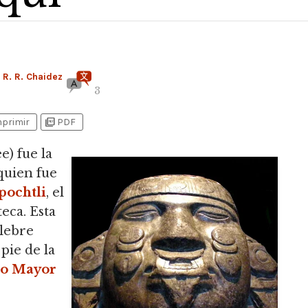
 R. R. Chaidez
3
picture_as_pdf
mprimir
PDF
) fue la
 quien fue
pochtli
, el
eca. Esta
lebre
pie de la
o Mayor