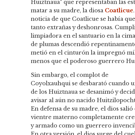
Huiztnaua" que representaban las estr
matar a su madre, la diosa
Coatlicue
noticia de que Coatlicue se había q
tanto extrañas y deshonrosas. Cumpl
limpiadora en el santuario en la cim
de plumas descendió repentinamente d
metió en el cinturón la impregnó mil
menos que el poderoso guerrero Huit
Sin embargo, el complot de
Coyolxauhqui se desbarató cuando 
de los Huiztnaua se desanimó y decid
avisar al aún no nacido Huitzilopocht
En defensa de su madre, el dios salió 
vientre materno completamente cre
y armado como un guerrero invencib
En otra versión, el dios surge del cue