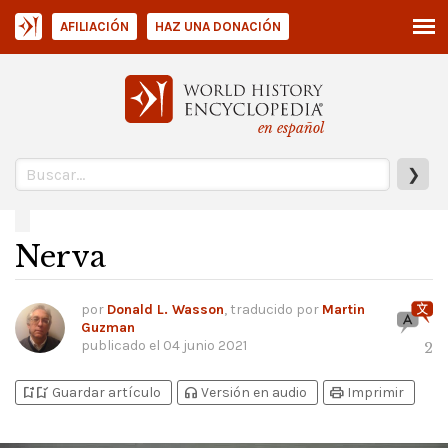
AFILIACIÓN
HAZ UNA DONACIÓN
en español
❯
Nerva
por
Donald L. Wasson
, traducido por
Martin
Guzman
publicado el
04 junio 2021
2
bookmark_add
bookmark_added
headphones
print
Guardar artículo
Versión en audio
Imprimir