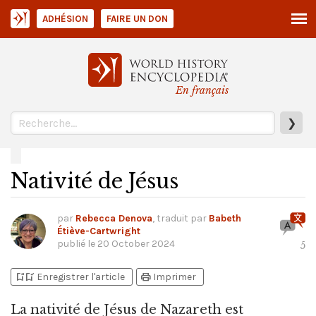
ADHÉSION
FAIRE UN DON
En français
❯
Nativité de Jésus
par
Rebecca Denova
, traduit par
Babeth
Étiève-Cartwright
publié le
20 October 2024
5
bookmark_add
bookmark_added
print
Enregistrer l'article
Imprimer
La nativité de Jésus de Nazareth est