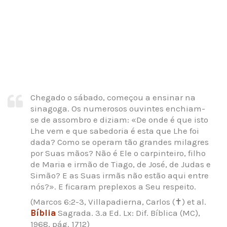
Chegado o sábado, começou a ensinar na
sinagoga. Os numerosos ouvintes enchiam-
se de assombro e diziam: «De onde é que isto
Lhe vem e que sabedoria é esta que Lhe foi
dada? Como se operam tão grandes milagres
por Suas mãos? Não é Ele o carpinteiro, filho
de Maria e irmão de Tiago, de José, de Judas e
Simão? E as Suas irmãs não estão aqui entre
nós?». E ficaram preplexos a Seu respeito.
(Marcos 6:2-3, Villapadierna, Carlos (✝) et al.
Bíblia
Sagrada. 3.ª Ed. Lx: Dif. Bíblica (MC),
1968, pág. 1712)