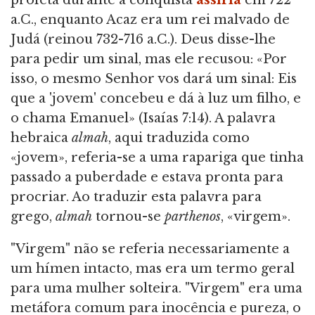
profeta durante a conquista
assíria
em 722
a.C., enquanto Acaz era um rei malvado de
Judá (reinou 732-716 a.C.). Deus disse-lhe
para pedir um sinal, mas ele recusou: «Por
isso, o mesmo Senhor vos dará um sinal: Eis
que a 'jovem' concebeu e dá à luz um filho, e
o chama Emanuel» (Isaías 7:14). A palavra
hebraica
almah
, aqui traduzida como
«jovem», referia-se a uma rapariga que tinha
passado a puberdade e estava pronta para
procriar. Ao traduzir esta palavra para
grego,
almah
tornou-se
parthenos
, «virgem».
"Virgem" não se referia necessariamente a
um hímen intacto, mas era um termo geral
para uma mulher solteira. "Virgem" era uma
metáfora comum para inocência e pureza, o