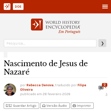
DOE
Em Português
❯
Nascimento de Jesus de
Nazaré
por
Rebecca Denova
, traduzido por
Filipa
Oliveira
publicado em
28 fevereiro 2026
5
bookmark_add
bookmark_added
headphones
print
Guardar Artigo
Versão Áudio
Imprimir