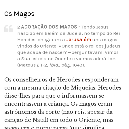
Os Magos
2
ADORAÇÃO DOS MAGOS -
Tendo Jesus
nascido em Belém da Judeia, no tempo do Rei
Herodes, chegaram a
Jerusalém
uns magos
vindos do Oriente. «Onde está o rei dos judeus
que acaba de nascer? —perguntavam. Vimos
a Sua estrela no Oriente e viemos adorá-lo».
(Mateus 2:1-2,
Ibid
., pág. 1643).
Os conselheiros de Herodes responderam
com a mesma citação de Miqueias. Herodes
disse-lhes para que o informassem se
encontrassem a criança. Os magos eram
astrónomos da corte (não reis, apesar da
canção de Natal) em todo o Oriente, mas
magos
era o nome persa (que significa