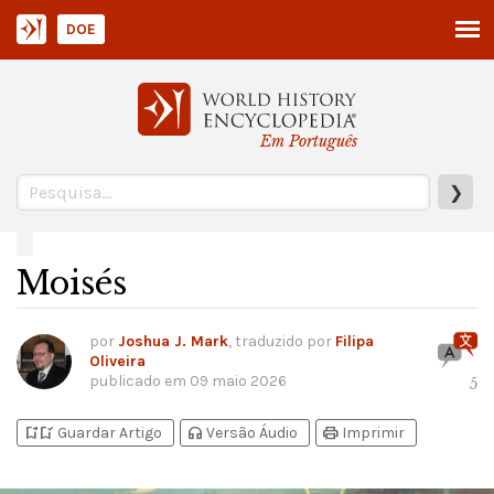
DOE
Em Português
❯
Moisés
por
Joshua J. Mark
, traduzido por
Filipa
Oliveira
publicado em
09 maio 2026
5
bookmark_add
bookmark_added
headphones
print
Guardar Artigo
Versão Áudio
Imprimir