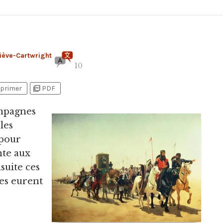
iève-Cartwright
10
picture_as_pdf
primer
PDF
ampagnes
les
 pour
nte aux
suite ces
les eurent