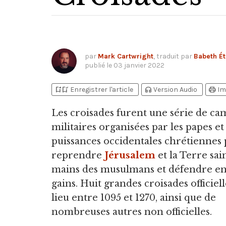
par
Mark Cartwright
, traduit par
Babeth Ét
publié le
03 janvier 2022
bookmark_add
bookmark_added
headphones
print
Enregistrer l'article
Version Audio
Im
Les croisades furent une série de c
militaires organisées par les papes et 
puissances occidentales chrétiennes
reprendre
Jérusalem
et la Terre sai
mains des musulmans et défendre en
gains.
Huit grandes croisades officiel
lieu entre 1095 et 1270, ainsi que de
nombreuses autres non officielles.