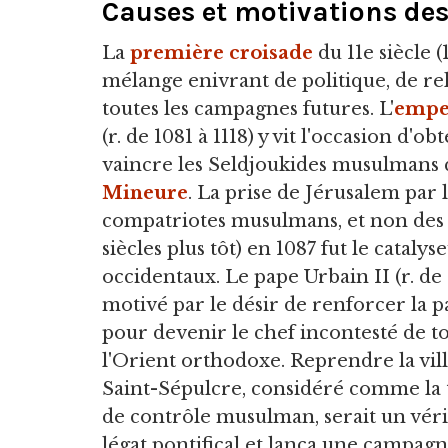
Causes et motivations des
La
première croisade
du 11e siècle 
mélange enivrant de politique, de rel
toutes les campagnes futures. L'
empe
(r. de 1081 à 1118) y vit l'occasion d'
vaincre les Seldjoukides musulmans
Mineure
. La prise de Jérusalem par 
compatriotes musulmans, et non des c
siècles plus tôt) en 1087 fut le cataly
occidentaux. Le pape Urbain II (r. de 
motivé par le désir de renforcer la p
pour devenir le chef incontesté de to
l'Orient orthodoxe. Reprendre la ville
Saint-Sépulcre, considéré comme la t
de contrôle musulman, serait un vér
légat pontifical et lança une campagn