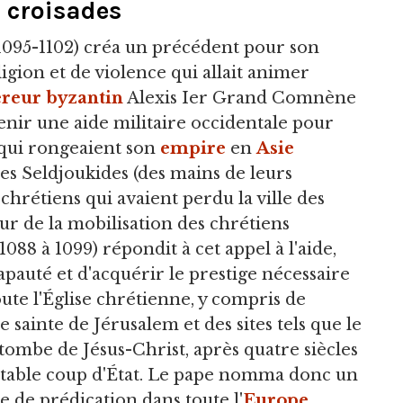
 croisades
(1095-1102) créa un précédent pour son
igion et de violence qui allait animer
reur byzantin
Alexis Ier Grand Comnène
obtenir une aide militaire occidentale pour
 qui rongeaient son
empire
en
Asie
les Seldjoukides (des mains de leurs
hrétiens qui avaient perdu la ville des
seur de la mobilisation des chrétiens
1088 à 1099) répondit à cet appel à l'aide,
apauté et d'acquérir le prestige nécessaire
ute l'Église chrétienne, y compris de
 sainte de Jérusalem et des sites tels que le
ombe de Jésus-Christ, après quatre siècles
itable coup d'État. Le pape nomma donc un
e de prédication dans toute l'
Europe
,