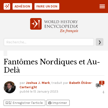
ADHÉSION
FAIRE UN DON
En français
❯
Fantômes Nordiques et Au-
Delà
par
Joshua J. Mark
, traduit par
Babeth Étiève-
Cartwright
publié le
15 January 2023
4
bookmark_add
bookmark_added
print
Enregistrer l'article
Imprimer