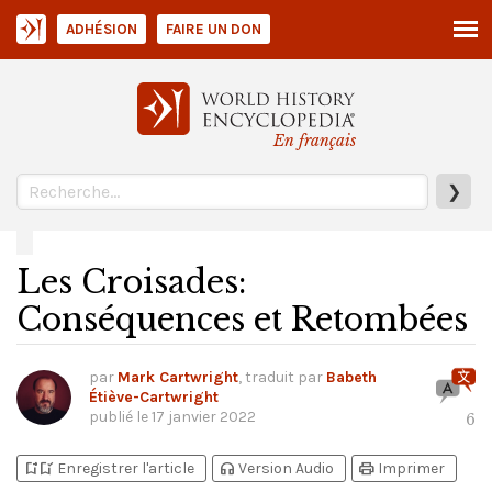
ADHÉSION
FAIRE UN DON
En français
❯
Les Croisades:
Conséquences et Retombées
par
Mark Cartwright
, traduit par
Babeth
Étiève-Cartwright
publié le
17 janvier 2022
6
bookmark_add
bookmark_added
headphones
print
Enregistrer l'article
Version Audio
Imprimer