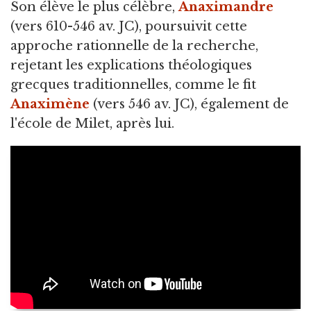
Son élève le plus célèbre,
Anaximandre
(vers 610-546 av. JC), poursuivit cette
approche rationnelle de la recherche,
rejetant les explications théologiques
grecques traditionnelles, comme le fit
Anaximène
(vers 546 av. JC), également de
l'école de Milet, après lui.