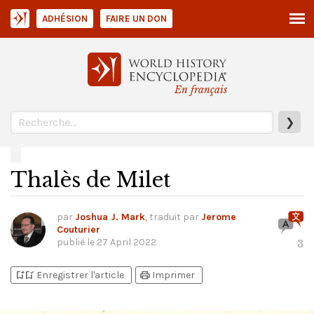
ADHÉSION
FAIRE UN DON
En français
❯
Thalès de Milet
par
Joshua J. Mark
, traduit par
Jerome
Couturier
publié le
27 April 2022
3
bookmark_add
bookmark_added
print
Enregistrer l'article
Imprimer