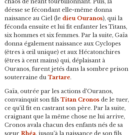
chaos de néant tourbillonnant. Puis, la
déesse se fécondant elle-même donna
naissance au Ciel (le
dieu
Ouranos
), qui la
féconda ensuite et lui fit enfanter les Titans,
six hommes et six femmes. Par la suite, Gaïa
donna également naissance aux Cyclopes
(êtres à œil unique) et aux Hécatonchires
(êtres à cent mains) qui, déplaisant à
Ouranos, furent jetés dans la sombre prison
souterraine du
Tartare
.
Gaïa, outrée par les actions d'Ouranos,
convainquit son fils
Titan
Cronos
de le tuer,
ce qu'il fit en castrant son père. Par la suite,
craignant que la même chose ne lui arrive,
Cronos avala chacun des enfants nés de sa
sœur
Rhéa
, jusqu'à la naissance de son fils