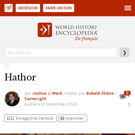
ADHÉSION
FAIRE UN DON
En français
❯
Hathor
par
Joshua J. Mark
, traduit par
Babeth Étiève-
Cartwright
publié le
17 December 2022
2
bookmark_add
bookmark_added
print
Enregistrer l'article
Imprimer