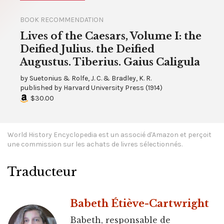
BOOK RECOMMENDATION
Lives of the Caesars, Volume I: the
Deified Julius. the Deified
Augustus. Tiberius. Gaius Caligula
by
Suetonius & Rolfe, J. C. & Bradley, K. R.
published by
Harvard University Press
(
1914
)
$30.00
World History Encyclopedia est un associé d'Amazon et perçoit
une commission sur les achats de livres sélectionnés.
Traducteur
Babeth Étiève-Cartwright
Babeth, responsable de