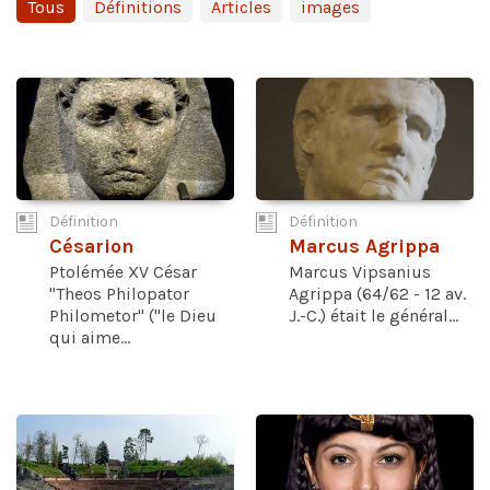
Tous
Définitions
Articles
images
Définition
Définition
Césarion
Marcus Agrippa
Ptolémée XV César
Marcus Vipsanius
"Theos Philopator
Agrippa (64/62 - 12 av.
Philometor" ("le Dieu
J.-C.) était le général...
qui aime...