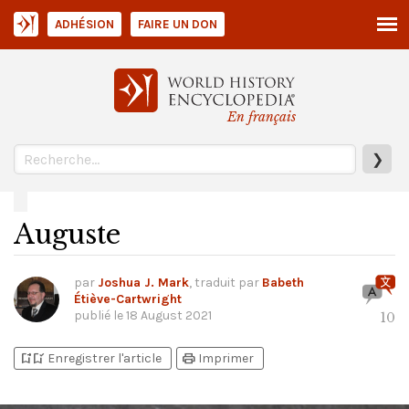
ADHÉSION
FAIRE UN DON
En français
❯
Auguste
par
Joshua J. Mark
, traduit par
Babeth
Étiève-Cartwright
publié le
18 August 2021
10
bookmark_add
bookmark_added
print
Enregistrer l'article
Imprimer