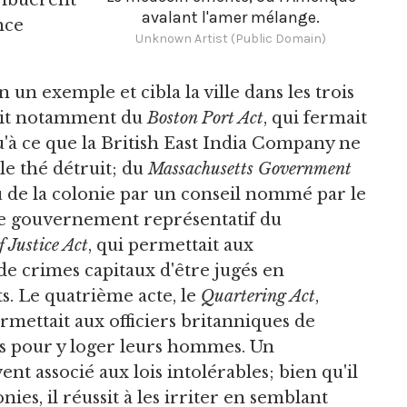
ribuèrent
avalant l'amer mélange.
nce
Unknown Artist (Public Domain)
un exemple et cibla la ville dans les trois
ssait notamment du
Boston Port Act
, qui fermait
'à ce que la British East India Company ne
e thé détruit; du
Massachusetts Government
élu de la colonie par un conseil nommé par le
 le gouvernement représentatif du
 Justice Act
, qui permettait aux
de crimes capitaux d'être jugés en
s. Le quatrième acte, le
Quartering Act
,
permettait aux officiers britanniques de
sés pour y loger leurs hommes. Un
vent associé aux lois intolérables; bien qu'il
nies, il réussit à les irriter en semblant