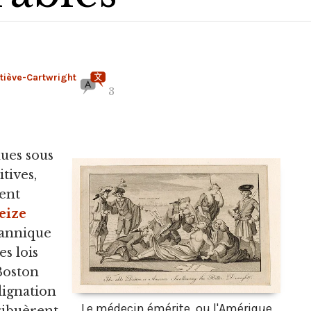
tiève-Cartwright
3
ues sous
tives,
ment
eize
tannique
es lois
 Boston
ndignation
Le médecin émérite, ou l'Amérique