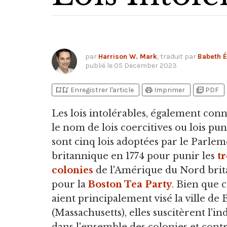
par
Harrison W. Mark
, traduit par
Babeth É
publié le
05 December 2023
bookmark_add
bookmark_added
print
picture_as_pdf
Enregistrer l'article
Imprimer
PDF
Les lois intolérables,
également conn
le nom de lois coercitives ou lois puni
sont cinq lois adoptées par le Parle
britannique en 1774 pour punir les
tr
colonies
de l'Amérique du Nord bri
pour la
Boston Tea Party
. Bien que c
aient principalement visé la ville de
(Massachusetts), elles suscitèrent l'i