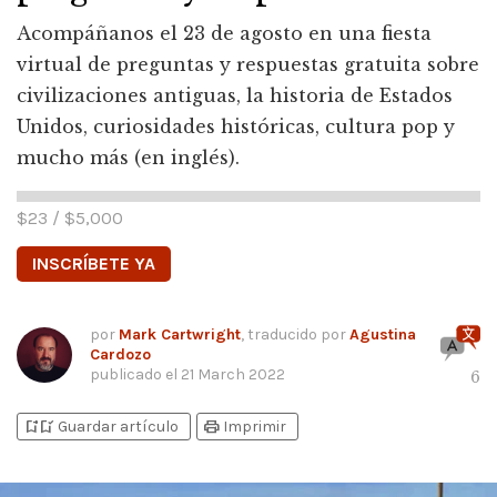
Acompáñanos el 23 de agosto en una fiesta
virtual de preguntas y respuestas gratuita sobre
civilizaciones antiguas, la historia de Estados
Unidos, curiosidades históricas, cultura pop y
mucho más (en inglés).
$
23
/ $
5,000
INSCRÍBETE YA
por
Mark Cartwright
, traducido por
Agustina
Cardozo
publicado el
21 March 2022
6
bookmark_add
bookmark_added
print
Guardar artículo
Imprimir