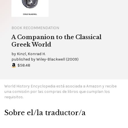
BOOK RECOMMENDATION
A Companion to the Classical
Greek World
by
Kinzl, Konrad H.
published by
Wiley-Blackwell
(
2009
)
$58.48
World History Encyclopedia está asociada a Amazon y recibe
una comisión por las compras de libros que cumplan los
requisitos.
Sobre el/la traductor/a