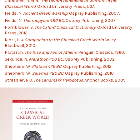
Campbell, B. et al.
The Oxford Handbook of Warfare in the
Classical World.
Oxford University Press, USA.
Fields, N.
Ancient Greek Warship.
Osprey Publishing, 2007.
Fields, N.
Thermopylae 480 BC.
Osprey Publishing, 2007.
Hornblower, S.
The Oxford Classical Dictionary.
Oxford University
Press, 2012.
Kinzl, H.
A Companion to the Classical Greek World.
Wiley-
Blackwell, 2010.
Plutarch.
The Rise and Fall of Athens.
Penguin Classics, 1960.
Sekunda, N.
Marathon 490 BC.
Osprey Publishing, 2002.
Shepherd, W.
Plataea 479 BC.
Osprey Publishing, 2012.
Shepherd, W.
Salamis 480 BC.
Osprey Publishing, 2010.
Strassler, R.B.
The Landmark Herodotus.
Anchor Books, 2009.