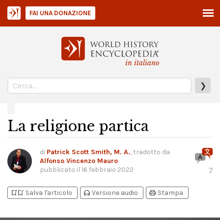
FAI UNA DONAZIONE
in italiano
❯
La religione partica
di
Patrick Scott Smith, M. A.
, tradotto da
Alfonso Vincenzo Mauro
pubblicato il
16 febbraio 2022
7
bookmark_add
bookmark_added
headphones
print
Salva l'articolo
Versione audio
Stampa