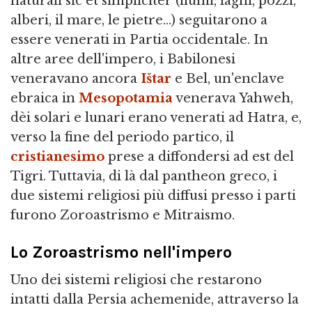
naturali sic et simpliciter (fiumi, laghi, pozzi,
alberi, il mare, le pietre…) seguitarono a
essere venerati in Partia occidentale. In
altre aree dell'impero, i Babilonesi
veneravano ancora
Ištar
e Bel, un'enclave
ebraica in
Mesopotamia
venerava Yahweh,
dèi solari e lunari erano venerati ad Hatra, e,
verso la fine del periodo partico, il
cristianesimo
prese a diffondersi ad est del
Tigri. Tuttavia, di là dal pantheon greco, i
due sistemi religiosi più diffusi presso i parti
furono Zoroastrismo e Mitraismo.
Lo Zoroastrismo nell'impero
Uno dei sistemi religiosi che restarono
intatti dalla Persia achemenide, attraverso la