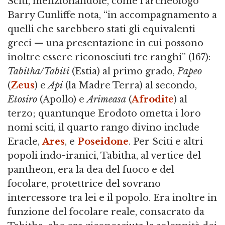
Sciti, menzionandole, come l'archeologo
Barry Cunliffe nota, “in accompagnamento a
quelli che sarebbero stati gli equivalenti
greci — una presentazione in cui possono
inoltre essere riconosciuti tre ranghi” (167):
Tabitha/Tabiti
(Estia) al primo grado,
Papeo
(
Zeus
) e
Api
(la Madre Terra) al secondo,
Etosiro
(Apollo) e
Arimeasa
(
Afrodite
) al
terzo; quantunque Erodoto ometta i loro
nomi sciti, il quarto rango divino include
Eracle,
Ares
, e
Poseidone
. Per Sciti e altri
popoli indo-iranici, Tabitha, al vertice del
pantheon, era la dea del fuoco e del
focolare, protettrice del sovrano
intercessore tra lei e il popolo. Era inoltre in
funzione del focolare reale, consacrato da