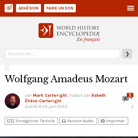
ADHÉSION
FAIRE UN DON
En français
❯
Wolfgang Amadeus Mozart
par
Mark Cartwright
, traduit par
Babeth
Étiève-Cartwright
publié le
05 juin 2023
7
bookmark_add
bookmark_added
headphones
print
Enregistrer l'article
Version Audio
Imprimer