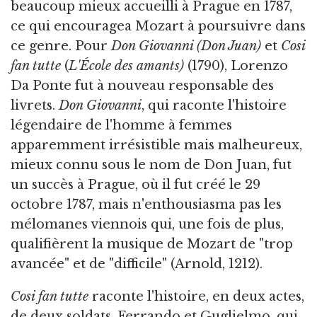
beaucoup mieux accueilli à Prague en 1787,
ce qui encouragea Mozart à poursuivre dans
ce genre. Pour
Don Giovanni (Don Juan)
et
Cosi
fan tutte
(
L'École des amants)
(1790), Lorenzo
Da Ponte fut à nouveau responsable des
livrets.
Don Giovanni
, qui raconte l'histoire
légendaire de l'homme à femmes
apparemment irrésistible mais malheureux,
mieux connu sous le nom de Don Juan, fut
un succès à Prague, où il fut créé le 29
octobre 1787, mais n'enthousiasma pas les
mélomanes viennois qui, une fois de plus,
qualifièrent la musique de Mozart de "trop
avancée" et de "difficile" (Arnold, 1212).
Cosi fan tutte
raconte l'histoire, en deux actes,
de deux soldats, Ferrando et Guglielmo, qui