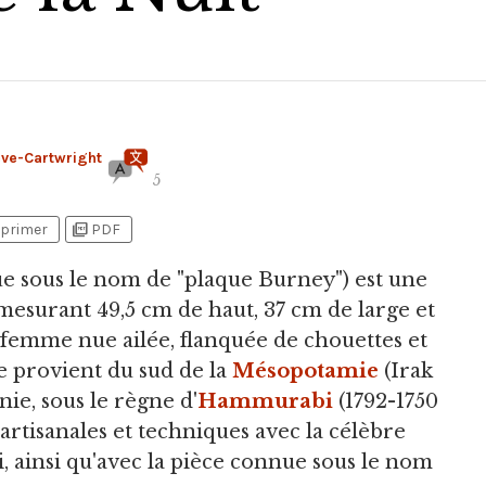
ève-Cartwright
5
picture_as_pdf
primer
PDF
e sous le nom de "plaque Burney") est une
 mesurant 49,5 cm de haut, 37 cm de large et
 femme nue ailée, flanquée de chouettes et
le provient du sud de la
Mésopotamie
(Irak
ie, sous le règne d'
Hammurabi
(1792-1750
és artisanales et techniques avec la célèbre
, ainsi qu'avec la pièce connue sous le nom