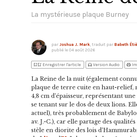
La mystérieuse plaque Burney
par
Joshua J. Mark
, traduit par
Babeth Éti
publié le
04 août 2026
bookmark_add
bookmark_added
headphones
print
Enregistrer l'article
Version Audio
Im
La Reine de la nuit
(également connu
plaque de terre cuite en haut-relief,
4,8 cm d'épaisseur, représentant une
se tenant sur le dos de deux lions. El
actuel), très probablement de Babylon
av. J.-C.), car elle partage des qualit
stèle en diorite des lois d'Hammurabi