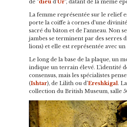
de "
dieu
d'
Ur
", datant de la même ép
La femme représentée sur le relief e
porte la coiffe à cornes d'une divinit
sacré du bâton et de l'anneau. Non se
jambes se terminent par des serres d
lions) et elle est représentée avec un
Le long de la base de la plaque, un m
indique un terrain élevé. L'identité de
consensus, mais les spécialistes pense
(
Ishtar
), de Lilith ou d'
Ereshkigal
. L
collection du British Museum, salle 5