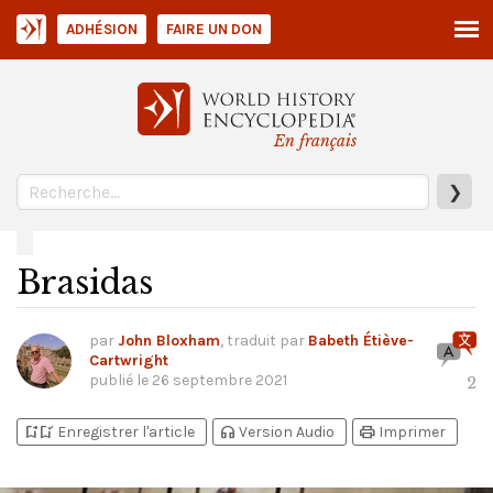
ADHÉSION
FAIRE UN DON
En français
❯
Brasidas
par
John Bloxham
, traduit par
Babeth Étiève-
Cartwright
publié le
26 septembre 2021
2
bookmark_add
bookmark_added
headphones
print
Enregistrer l'article
Version Audio
Imprimer