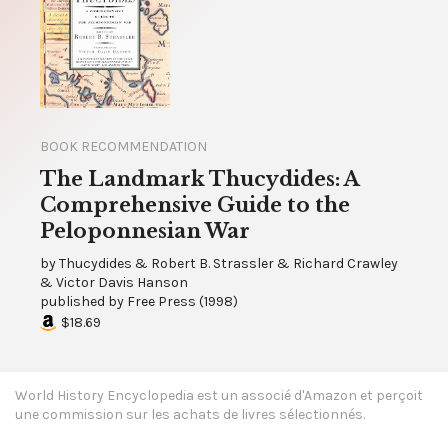
BOOK RECOMMENDATION
The Landmark Thucydides: A
Comprehensive Guide to the
Peloponnesian War
by
Thucydides & Robert B. Strassler & Richard Crawley
& Victor Davis Hanson
published by
Free Press
(
1998
)
$18.69
World History Encyclopedia est un associé d'Amazon et perçoit
une commission sur les achats de livres sélectionnés.