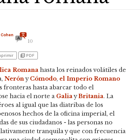
 Cohen
10
picture_as_pdf
mprimir
PDF
blica Romana
hasta los reinados volátiles de
,
Nerón
y
Cómodo
,
el Imperio Romano
 fronteras hasta abarcar todo el
se hacia el norte a
Galia
y
Britania
. La
roes al igual que las diatribas de los
enosos hechos de la oficina imperial, el
das de sus ciudadanos - las personas no
lativamente tranquila y que con frecuencia