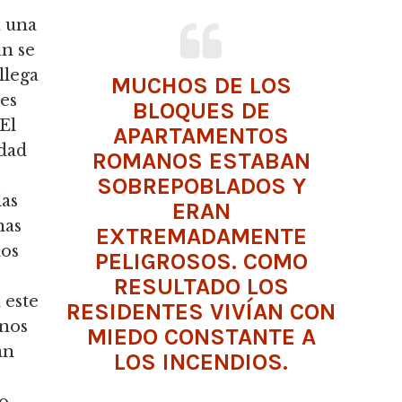
n una
un se
llega
MUCHOS DE LOS
es
BLOQUES DE
El
APARTAMENTOS
udad
ROMANOS ESTABAN
SOBREPOBLADOS Y
las
ERAN
nas
EXTREMADAMENTE
los
PELIGROSOS. COMO
RESULTADO LOS
 este
RESIDENTES VIVÍAN CON
anos
MIEDO CONSTANTE A
an
LOS INCENDIOS.
o