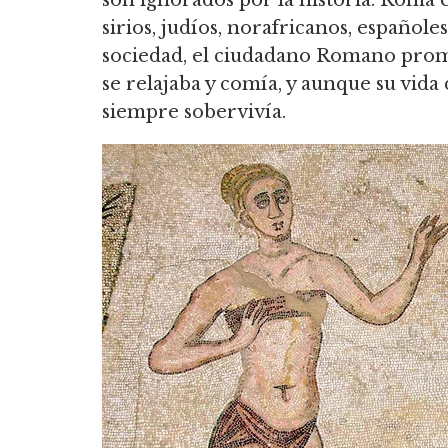
son ignorados por la historia. Roma 
sirios, judíos, norafricanos, españole
sociedad, el ciudadano Romano prome
se relajaba y comía, y aunque su vida d
siempre sobervivía.