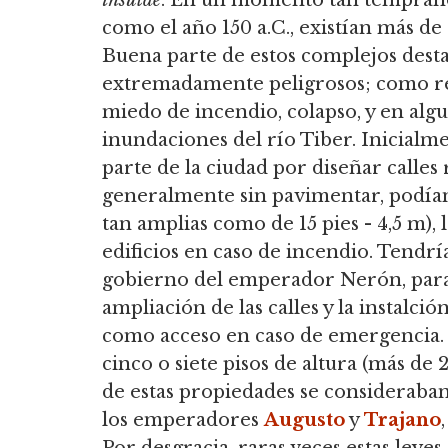
como el año 150 a.C., existían más d
Buena parte de estos complejos dest
extremadamente peligrosos; como res
miedo de incendio, colapso, y en algu
inundaciones del río Tiber. Inicial
parte de la ciudad por diseñar calles r
generalmente sin pavimentar, podían 
tan amplias como de 15 pies - 4,5 m), 
edificios en caso de incendio. Tendrí
gobierno del emperador Nerón, para
ampliación de las calles y la instalc
como acceso en caso de emergencia. 
cinco o siete pisos de altura (más de
de estas propiedades se consideraba
los emperadores
Augusto
y
Trajano
Por desgracia, raras veces estas leyes