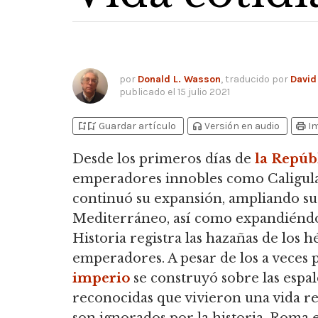
por
Donald L. Wasson
, traducido por
David
publicado el
15 julio 2021
bookmark_add
bookmark_added
headphones
print
Guardar artículo
Versión en audio
I
Desde los primeros días de
la Repú
emperadores innobles como Caligula
continuó su expansión, ampliando sus
Mediterráneo, así como expandiéndo
Historia registra las hazañas de los hé
emperadores. A pesar de los a veces p
imperio
se construyó sobre las espal
reconocidas que vivieron una vida re