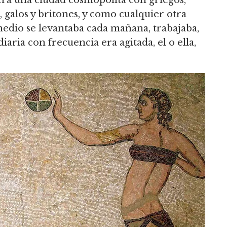
era una ciudad cosmopolita con griegos,
s, galos y britones, y como cualquier otra
dio se levantaba cada mañana, trabajaba,
iaria con frecuencia era agitada, el o ella,