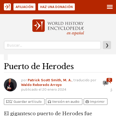
AFILIACIÓN
HAZ UNA DONACIÓN
en español
❯
Puerto de Herodes
por
Patrick Scott Smith, M. A.
, traducido por
Waldo Reboredo Arroyo
publicado el
20 enero 2024
5
bookmark_add
bookmark_added
headphones
print
Guardar artículo
Versión en audio
Imprimir
El gigantesco puerto de Herodes fue