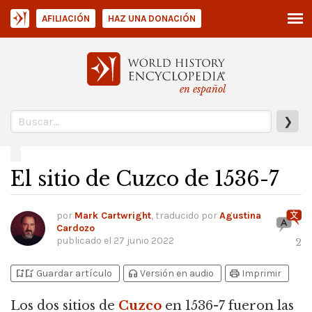
AFILIACIÓN
HAZ UNA DONACIÓN
en español
❯
El sitio de Cuzco de 1536-7
por
Mark Cartwright
, traducido por
Agustina
Cardozo
publicado el
27 junio 2022
2
bookmark_add
bookmark_added
headphones
print
Guardar artículo
Versión en audio
Imprimir
Los dos sitios de
Cuzco
en 1536-7 fueron las