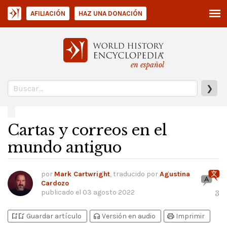
AFILIACIÓN
HAZ UNA DONACIÓN
en español
❯
Cartas y correos en el
mundo antiguo
por
Mark Cartwright
, traducido por
Agustina
Cardozo
publicado el
03 agosto 2022
3
bookmark_add
bookmark_added
headphones
print
Guardar artículo
Versión en audio
Imprimir