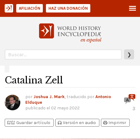
AFILIACIÓN
HAZ UNA DONACIÓN
en español
❯
Catalina Zell
por
Joshua J. Mark
, traducido por
Antonio
Elduque
publicado el
02 mayo 2022
3
bookmark_add
bookmark_added
headphones
print
Guardar artículo
Versión en audio
Imprimir