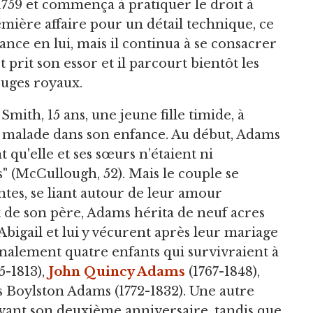
759 et commença à pratiquer le droit à
remière affaire pour un détail technique, ce
nce en lui, mais il continua à se consacrer
t prit son essor et il parcourt bientôt les
juges royaux.
Smith, 15 ans, une jeune fille timide, à
été malade dans son enfance. Au début, Adams
t qu'elle et ses sœurs n’étaient ni
s" (McCullough, 52). Mais le couple se
tes, se liant autour de leur amour
t de son père, Adams hérita de neuf acres
Abigail et lui y vécurent après leur mariage
finalement quatre enfants qui survivraient à
5-1813),
John Quincy Adams
(1767-1848),
 Boylston Adams (1772-1832). Une autre
 avant son deuxième anniversaire, tandis que