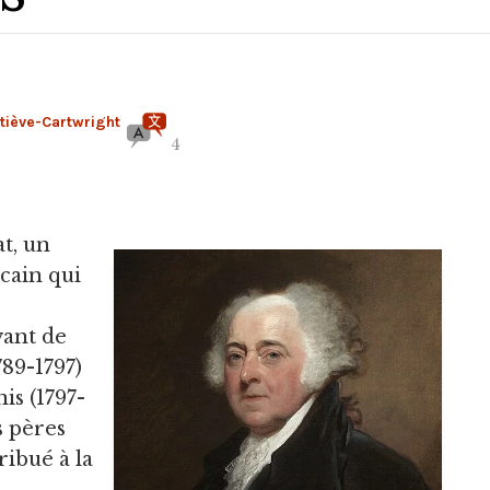
tiève-Cartwright
4
at, un
cain qui
vant de
789-1797)
is (1797-
s pères
ribué à la