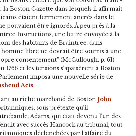
ement moins célèbre que son cousin au franc-
r la Boston Gazette dans lesquels il affirmait
éricains étaient fermement ancrés dans le
ne pouvaient être ignorés. À peu près à la
ntree Instructions, une lettre envoyée à la
om des habitants de Braintree, dans
 homme libre ne devrait être soumis à une
propre consentement" (McCullough, p. 61).
 1766 et les tensions s'apaisèrent à Boston
e Parlement imposa une nouvelle série de
shend Acts
.
tenant au riche marchand de Boston
John
 britanniques, sous prétexte qu'il
trebande. Adams, qui était devenu l'un des
fendit avec succès Hancock au tribunal, tout
itanniques déclenchées par l'affaire du