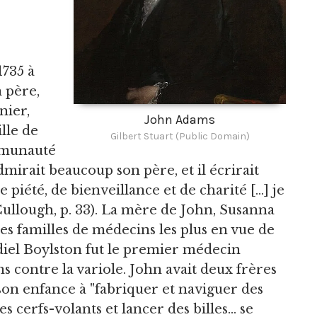
1735 à
 père,
nier,
John Adams
ille de
Gilbert Stuart (Public Domain)
mmunauté
mirait beaucoup son père, et il écrirait
 piété, de bienveillance et de charité [...] je
ullough, p. 33). La mère de John, Susanna
des familles de médecins les plus en vue de
iel Boylston fut le premier médecin
s contre la variole. John avait deux frères
t son enfance à "fabriquer et naviguer des
es cerfs-volants et lancer des billes... se