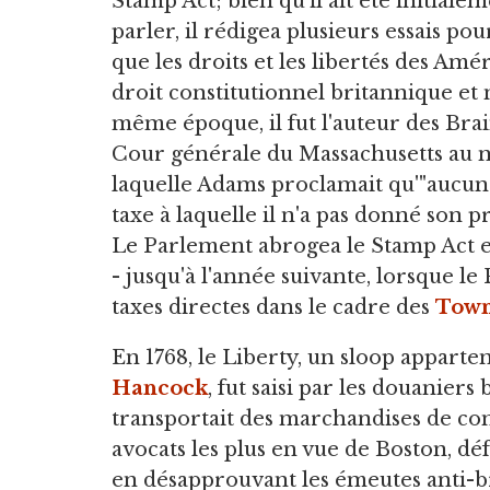
Stamp Act; bien qu'il ait été initial
parler, il rédigea plusieurs essais pou
que les droits et les libertés des Am
droit constitutionnel britannique et 
même époque, il fut l'auteur des Brai
Cour générale du Massachusetts au n
laquelle Adams proclamait qu'"aucun
taxe à laquelle il n'a pas donné son 
Le Parlement abrogea le Stamp Act en
- jusqu'à l'année suivante, lorsque l
taxes directes dans le cadre des
Town
En 1768, le Liberty, un sloop appar
Hancock
, fut saisi par les douaniers
transportait des marchandises de con
avocats les plus en vue de Boston, dé
en désapprouvant les émeutes anti-br