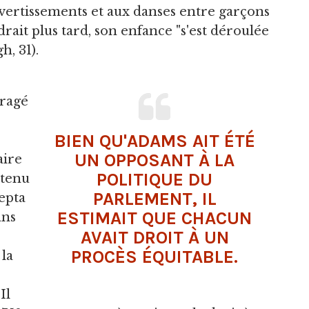
ivertissements et aux danses entre garçons
rait plus tard, son enfance "s'est déroulée
, 31).
uragé
BIEN QU'ADAMS AIT ÉTÉ
UN OPPOSANT À LA
aire
POLITIQUE DU
btenu
PARLEMENT, IL
epta
ESTIMAIT QUE CHACUN
ans
AVAIT DROIT À UN
PROCÈS ÉQUITABLE.
 la
Il