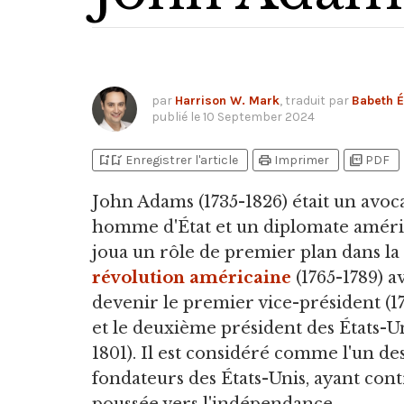
par
Harrison W. Mark
, traduit par
Babeth É
publié le
10 September 2024
bookmark_add
bookmark_added
print
picture_as_pdf
Enregistrer l'article
Imprimer
PDF
John Adams
(1735-1826) était un avoc
homme d'État et un diplomate améri
joua un rôle de premier plan dans la
révolution américaine
(1765-1789) a
devenir le premier vice-président (1
et le deuxième président des États-Un
1801). Il est considéré comme l'un de
fondateurs des États-Unis, ayant cont