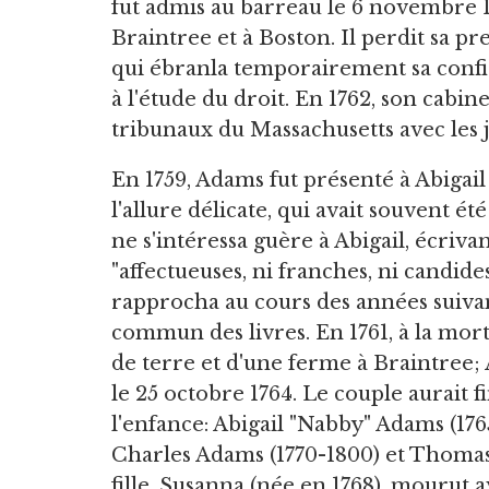
fut admis au barreau le 6 novembre 1
Braintree et à Boston. Il perdit sa p
qui ébranla temporairement sa confia
à l'étude du droit. En 1762, son cabine
tribunaux du Massachusetts avec les 
En 1759, Adams fut présenté à Abigail 
l'allure délicate, qui avait souvent 
ne s'intéressa guère à Abigail, écrivan
"affectueuses, ni franches, ni candide
rapprocha au cours des années suivan
commun des livres. En 1761, à la mor
de terre et d'une ferme à Braintree; 
le 25 octobre 1764. Le couple aurait 
l'enfance: Abigail "Nabby" Adams (176
Charles Adams (1770-1800) et Thomas
fille, Susanna (née en 1768), mourut