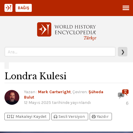
BAĞIŞ
Türkçe
❯
Londra Kulesi
Yazan
:
Mark Cartwright
, Çeviren:
Şüheda
Bulut
12 Mayıs 2025
tarihinde yayınlandı
6
bookmark_add
bookmark_added
headphones
print
Makaleyi Kaydet
Sesli Versiyon
Yazdır