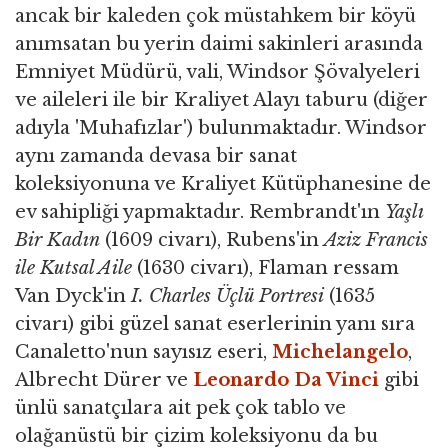
ancak bir kaleden çok müstahkem bir köyü
anımsatan bu yerin daimi sakinleri arasında
Emniyet Müdürü, vali, Windsor Şövalyeleri
ve aileleri ile bir Kraliyet Alayı taburu (diğer
adıyla 'Muhafızlar') bulunmaktadır. Windsor
aynı zamanda devasa bir sanat
koleksiyonuna ve Kraliyet Kütüphanesine de
ev sahipliği yapmaktadır. Rembrandt'ın
Yaşlı
Bir Kadın
(1609 civarı), Rubens'in
Aziz Francis
ile Kutsal Aile
(1630 civarı), Flaman ressam
Van Dyck'in
I. Charles Üçlü Portresi
(1635
civarı) gibi güzel sanat eserlerinin yanı sıra
Canaletto'nun sayısız eseri,
Michelangelo
,
Albrecht Dürer ve
Leonardo Da Vinci
gibi
ünlü sanatçılara ait pek çok tablo ve
olağanüstü bir çizim koleksiyonu da bu