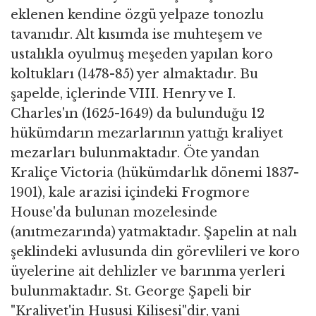
eklenen kendine özgü yelpaze tonozlu
tavanıdır. Alt kısımda ise muhteşem ve
ustalıkla oyulmuş meşeden yapılan koro
koltukları (1478-85) yer almaktadır. Bu
şapelde, içlerinde VIII. Henry ve I.
Charles'ın (1625-1649) da bulunduğu 12
hükümdarın mezarlarının yattığı kraliyet
mezarları bulunmaktadır. Öte yandan
Kraliçe Victoria (hükümdarlık dönemi 1837-
1901), kale arazisi içindeki Frogmore
House'da bulunan mozelesinde
(anıtmezarında) yatmaktadır. Şapelin at nalı
şeklindeki avlusunda din görevlileri ve koro
üyelerine ait dehlizler ve barınma yerleri
bulunmaktadır. St. George Şapeli bir
"Kraliyet'in Hususi Kilisesi"dir, yani