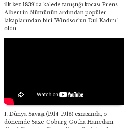
ilk kez 1839'da kalede tanıştığı kocası Prens
Albert'in ölümünün ardından popüler
lakaplarından biri 'Windsor'un Dul Kadını'
oldu.
I. Dünya Savaşı (1914-1918) esnasında, o
dönemde Saxe-Coburg-Gotha Hanedanı