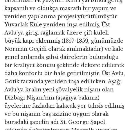
tarafından 14. yüzyılın ikinci yarısında geniş
kapsamlı ve oldukça masraflı bir yapım ve
yeniden yapılanma projesi yürütülmüştür.
Yuvarlak Kule yeniden inşa edilmiş, Üst
Avlu'ya girişi sağlamak üzere çift kuleli
büyük kapı eklenmiş (1357-1359, günümüzde
Norman Geçidi olarak anılmaktadır) ve kale
genel anlamda şahsi dairelerin bulunduğu
bir kraliyet konutu şeklinde dekore edilerek
daha konforlu bir hale getirilmiştir. Üst Avlu,
Gotik tarzında yeniden inşa edilirken, Aşağı
Avlu'ya kralın yeni şövalyelik nişanı olan
Dizbağı Nişanı'nın (aşağıya bakınız)
üyelerine fazladan kalacak yer tahsis edilmiş
ve bu nişanın baş azizine uygun olarak
buradaki şapelin adı St. George Şapel