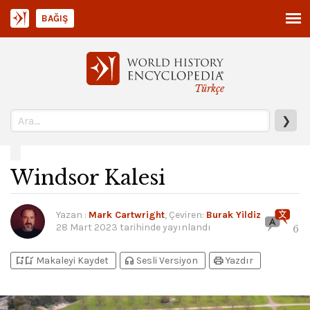
BAĞIŞ
Türkçe
❯
Windsor Kalesi
Yazan
:
Mark Cartwright
, Çeviren:
Burak Yildiz
28 Mart 2023
tarihinde yayınlandı
6
bookmark_add
bookmark_added
headphones
print
Makaleyi Kaydet
Sesli Versiyon
Yazdır