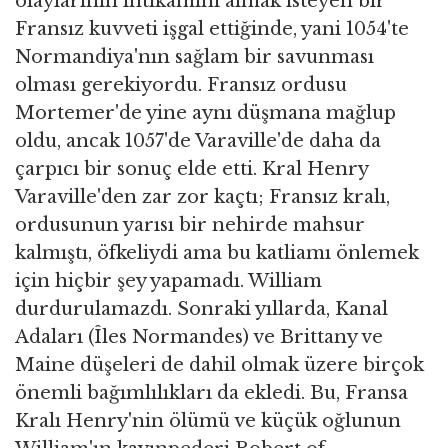
olaylarının intikamını almak isteyen bir
Fransız kuvveti işgal ettiğinde, yani 1054'te
Normandiya'nın sağlam bir savunması
olması gerekiyordu. Fransız ordusu
Mortemer'de yine aynı düşmana mağlup
oldu, ancak 1057'de Varaville'de daha da
çarpıcı bir sonuç elde etti. Kral Henry
Varaville'den zar zor kaçtı; Fransız kralı,
ordusunun yarısı bir nehirde mahsur
kalmıştı, öfkeliydi ama bu katliamı önlemek
için hiçbir şey yapamadı. William
durdurulamazdı. Sonraki yıllarda, Kanal
Adaları (Îles Normandes) ve Brittany ve
Maine düşeleri de dahil olmak üzere birçok
önemli bağımlılıkları da ekledi. Bu, Fransa
Kralı Henry'nin ölümü ve küçük oğlunun