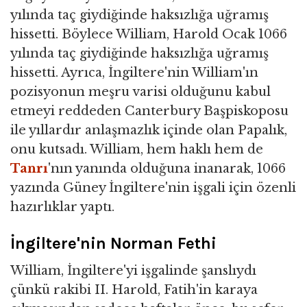
yılında taç giydiğinde haksızlığa uğramış
hissetti. Böylece William, Harold Ocak 1066
yılında taç giydiğinde haksızlığa uğramış
hissetti. Ayrıca, İngiltere'nin William'ın
pozisyonun meşru varisi olduğunu kabul
etmeyi reddeden Canterbury Başpiskoposu
ile yıllardır anlaşmazlık içinde olan Papalık,
onu kutsadı. William, hem haklı hem de
Tanrı
'nın yanında olduğuna inanarak, 1066
yazında Güney İngiltere'nin işgali için özenli
hazırlıklar yaptı.
İngiltere'nin Norman Fethi
William, İngiltere'yi işgalinde şanslıydı
çünkü rakibi II. Harold, Fatih'in karaya