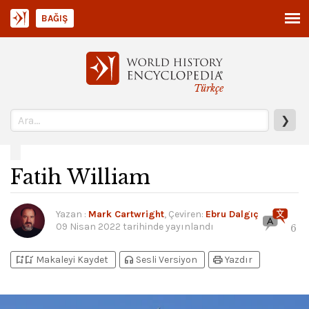
BAĞIŞ
Türkçe
❯
Fatih William
Yazan
:
Mark Cartwright
, Çeviren:
Ebru Dalgıç
09 Nisan 2022
tarihinde yayınlandı
6
bookmark_add
bookmark_added
headphones
print
Makaleyi Kaydet
Sesli Versiyon
Yazdır