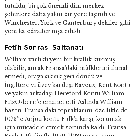
tutuldu, birçok önemli dini merkez
şehirlere daha yakın bir yere taşındı ve
Winchester, York ve Canterbury'dekiler gibi
yeni katedraller inşa edildi.
Fetih Sonrası Saltanatı
William varlıklı yeni bir krallık kurmuş
olabilir, ancak Fransa'daki mülklerini ihmal
etmedi, oraya sık sık geri döndü ve
İngiltere'yi üvey kardeşi Bayeux, Kent Kontu
ve yakın arkadaşı Hereford Kontu William
FitzOsbern'e emanet etti. Aslında William
bazen, Fransa'daki topraklarını, özellikle de
1073'te Anjou kontu Fulk'a karşı, korumak
için mücadele etmek zorunda kaldı. Fransa
Kralı I. Philip (h. 1060-1108) en az onun