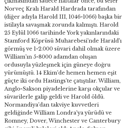
çıkmasından sadece haftalar önce, bu sefer
Norveç Kralı Harald Hardrada tarafından
(diğer adıyla Harold III, 1046-1066) başka bir
istilayla savaşmak zorunda kalmıştı. Harold
25 Eylül 1066 tarihinde York yakınlarındaki
Stamford Köprüsü Muharebesi'nde Harald'ı
görmüş ve 1-2.000 süvari dahil olmak üzere
William'ın 5-8000 adamdan oluşan
ordusuyla yüzleşmek için güneye doğru
yürümüştü. 14 Ekim'de hemen hemen eşit
güçte iki ordu Hastings'te çatıştılar. William,
Anglo-Sakson piyadelerine karşı okçular ve
süvarilerle galip geldi ve Harold öldü.
Normandiya'dan takviye kuvvetleri
geldiğinde William Londra'ya yürüdü ve
Romney, Dover, Winchester ve Canterbury