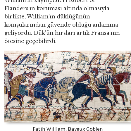
William'ın kayınpederi Robert of
Flanders'ın koruması altında olmasıyla
birlikte, William'ın düklüğünün
komşularından güvende olduğu anlamına
geliyordu. Dük'ün hırsları artık Fransa'nın
ötesine geçebilirdi.
Fatih William, Bayeux Goblen