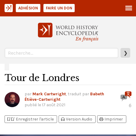
ADHÉSION
FAIRE UN DON
En français
❯
Tour de Londres
par
Mark Cartwright
, traduit par
Babeth
Étiève-Cartwright
publié le
17 août 2021
6
bookmark_add
bookmark_added
headphones
print
Enregistrer l'article
Version Audio
Imprimer