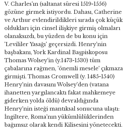
V. Charles'ın (saltanat süresi 1519-1556)
gözüne girmek istiyordu. Dahası, Catherine
ve Arthur evlendirildikleri sırada çok küçük
oldukları için cinsel ilişkiye girmiş olmaları
olanaksızdı, bu yüzden de bu konu için
'Levililer Yasağı' geçersizdi. Henry'nin
başbakanı, York Kardinal Başpiskoposu
Thomas Wolsey'in (y.1473-1530) tüm
çabalarına rağmen, 'önemli mesele' çıkmaza
girmişti. Thomas Cromwell (y. 1485-1540)
Henry'nin davasını Wolsey'den (vatana
ihanetten yargılancaktı fakat mahkemeye
giderken yolda öldü) devraldığında
Henry'nin isteği mantıksal sonucuna ulaştı:
İngiltere, Roma'nın yükümlülüklerinden
bağımsız olarak kendi Kilisesini yönetecekti.