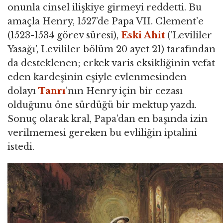
onunla cinsel ilişkiye girmeyi reddetti. Bu
amaçla Henry, 1527’de Papa VII. Clement’e
(1523-1534 görev süresi),
Eski Ahit
('Levililer
Yasağı', Levililer bölüm 20 ayet 21) tarafından
da desteklenen; erkek varis eksikliğinin vefat
eden kardeşinin eşiyle evlenmesinden
dolayı
Tanrı
’nın Henry için bir cezası
olduğunu öne sürdüğü bir mektup yazdı.
Sonuç olarak kral, Papa’dan en başında izin
verilmemesi gereken bu evliliğin iptalini
istedi.