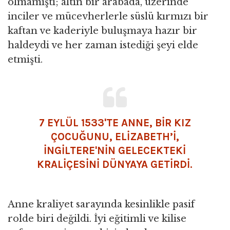
olmamıştı; altın bir arabada, üzerinde
inciler ve mücevherlerle süslü kırmızı bir
kaftan ve kaderiyle buluşmaya hazır bir
haldeydi ve her zaman istediği şeyi elde
etmişti.
7 EYLÜL 1533'TE ANNE, BİR KIZ
ÇOCUĞUNU, ELİZABETH’İ,
İNGİLTERE'NİN GELECEKTEKİ
KRALİÇESİNİ DÜNYAYA GETİRDİ.
Anne kraliyet sarayında kesinlikle pasif
rolde biri değildi. İyi eğitimli ve kilise