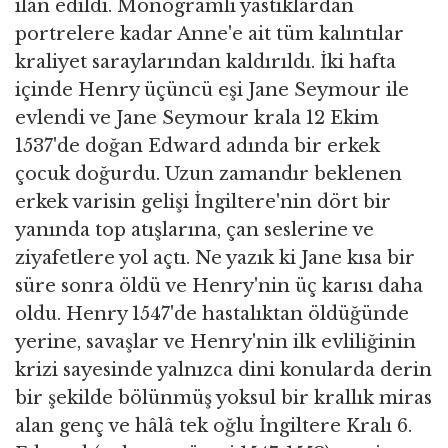
ilan edildi. Monogramlı yastıklardan
portrelere kadar Anne'e ait tüm kalıntılar
kraliyet saraylarından kaldırıldı. İki hafta
içinde Henry üçüncü eşi Jane Seymour ile
evlendi ve Jane Seymour krala 12 Ekim
1537'de doğan Edward adında bir erkek
çocuk doğurdu. Uzun zamandır beklenen
erkek varisin gelişi İngiltere'nin dört bir
yanında top atışlarına, çan seslerine ve
ziyafetlere yol açtı. Ne yazık ki Jane kısa bir
süre sonra öldü ve Henry'nin üç karısı daha
oldu. Henry 1547'de hastalıktan öldüğünde
yerine, savaşlar ve Henry'nin ilk evliliğinin
krizi sayesinde yalnızca dini konularda derin
bir şekilde bölünmüş yoksul bir krallık miras
alan genç ve hâlâ tek oğlu İngiltere Kralı 6.