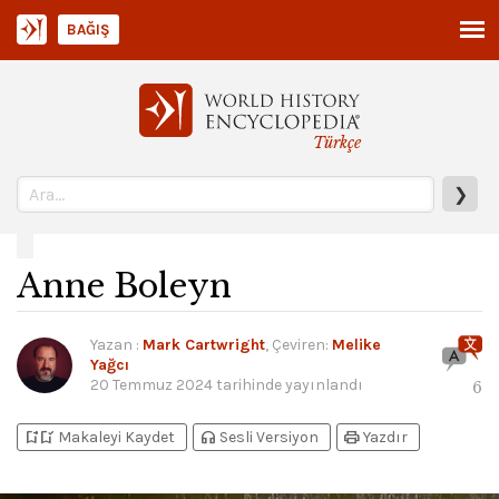
BAĞIŞ
Türkçe
❯
Anne Boleyn
Yazan
:
Mark Cartwright
, Çeviren:
Melike
Yağcı
20 Temmuz 2024
tarihinde yayınlandı
6
bookmark_add
bookmark_added
headphones
print
Makaleyi Kaydet
Sesli Versiyon
Yazdır