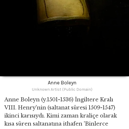
Anne Boleyn
Unknown Artist (Public Domain)
Anne Boleyn (y.1501-1536) İngiltere Kralı
VIII. Henry'nin (saltanat süresi 1509-1547)
ikinci karısıydı. Kimi zaman kraliçe olarak
kısa süren saltanatına ithafen 'Binlerce